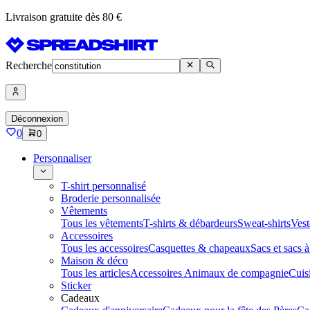
Livraison gratuite dès 80 €
Recherche
Déconnexion
0
0
Personnaliser
T-shirt personnalisé
Broderie personnalisée
Vêtements
Tous les vêtements
T-shirts & débardeurs
Sweat-shirts
Vest
Accessoires
Tous les accessoires
Casquettes & chapeaux
Sacs et sacs 
Maison & déco
Tous les articles
Accessoires Animaux de compagnie
Cuis
Sticker
Cadeaux