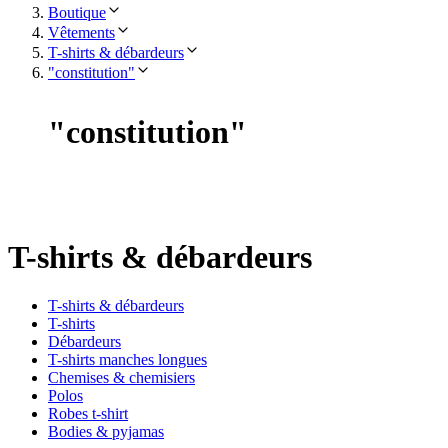
Boutique
Vêtements
T-shirts & débardeurs
"constitution"
"
constitution
"
T-shirts & débardeurs
T-shirts & débardeurs
T-shirts
Débardeurs
T-shirts manches longues
Chemises & chemisiers
Polos
Robes t-shirt
Bodies & pyjamas