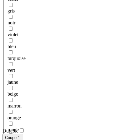
gris
noir
violet
bleu
turquoise
vert
jaune
beige
marron
orange
rouge
Durable
Coupe