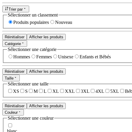
Trier par
Sélectionner un classement
Produits populaires
Nouveau
Réinitialiser
Afficher les produits
Catégorie
Sélectionner une catégorie
Hommes
Femmes
Unisexe
Enfants et Bébés
Réinitialiser
Afficher les produits
Taille
Sélectionner une taille
XS
S
M
L
XL
XXL
3XL
4XL
5XL
Béb
Réinitialiser
Afficher les produits
Couleur
Sélectionner une couleur
blanc