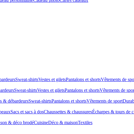
deau personnalisé
Cadeau photo
Cartes cadeaux
bardeurs
Sweat-shirts
Vestes et gilets
Pantalons et shorts
Vêtements de spo
bardeurs
Sweat-shirts
Vestes et gilets
Pantalons et shorts
Vêtements de spor
ts & débardeurs
Sweat-shirts
Pantalons et shorts
Vêtements de sport
Durab
peaux
Sacs et sacs à dos
Chaussettes & chaussures
Écharpes & tours de 
son & déco brodé
Cuisine
Déco & maison
Textiles