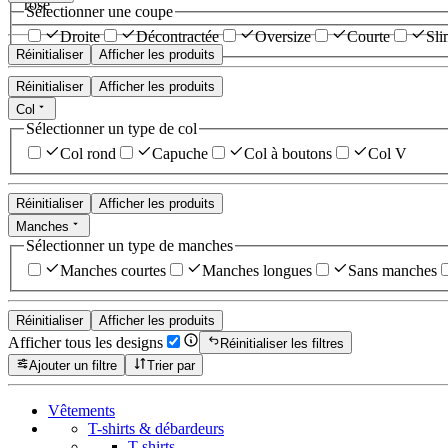
rose
Sélectionner une coupe
Droite
Décontractée
Oversize
Courte
Sli
Réinitialiser
Afficher les produits
Réinitialiser
Afficher les produits
Col
Sélectionner un type de col
Col rond
Capuche
Col à boutons
Col V
Réinitialiser
Afficher les produits
Manches
Sélectionner un type de manches
Manches courtes
Manches longues
Sans manches
Réinitialiser
Afficher les produits
Afficher tous les designs
Réinitialiser les filtres
Ajouter un filtre
Trier par
Vêtements
T-shirts & débardeurs
T-shirts