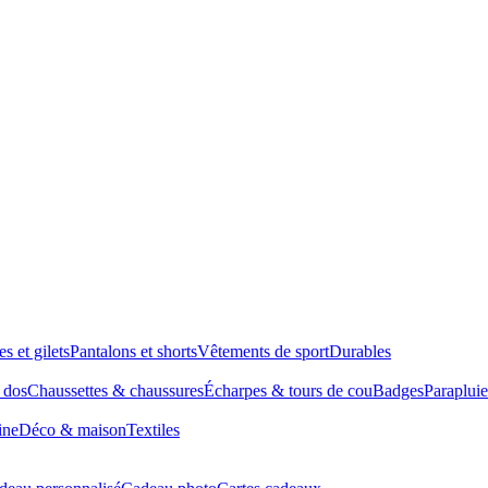
es et gilets
Pantalons et shorts
Vêtements de sport
Durables
à dos
Chaussettes & chaussures
Écharpes & tours de cou
Badges
Parapluie
ine
Déco & maison
Textiles