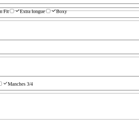
m Fit
Extra longue
Boxy
Manches 3/4