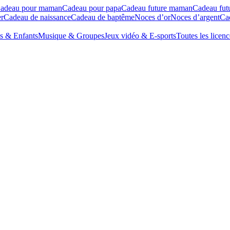
adeau pour maman
Cadeau pour papa
Cadeau future maman
Cadeau fut
r
Cadeau de naissance
Cadeau de baptême
Noces d’or
Noces d’argent
Cad
s & Enfants
Musique & Groupes
Jeux vidéo & E-sports
Toutes les licenc