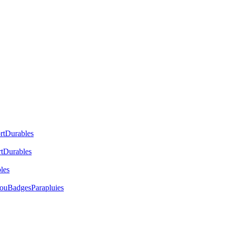
rt
Durables
t
Durables
les
cou
Badges
Parapluies