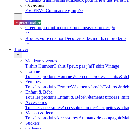
Cadeaux d'anniversaire
Cadeaux pour la fête des Pères
Ca
Occasions
EVJF
EVG
Commande groupée
Je personnalise
Créer un produit
Importez ou choisissez un design
Brodez votre création
Découvrez des motifs en broderie
Trouver
Meilleures ventes
T-shirt Humour
T-shirt J'peux pas j’ai
T-shirt Vintage
Homme
Tous les produits Homme
Vêtements brodés
T-shirts & dé
Femmes
Tous les produits Femme
Vêtements brodés
T-shirts & dé
Enfant & Bébé
Tous les produits Enfant & Bébé
Vêtements brodés
T-shir
Accessoires
Tous les accessoires
Accessoires brodés
Casquettes & cha
Maison & déco
Tous les produits
Accessoires Animaux de compagnie
Mai
Stickers
Cadeaux