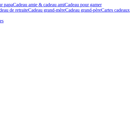
ur papa
Cadeau amie & cadeau ami
Cadeau pour gamer
eau de retraite
Cadeau grand-mère
Cadeau grand-père
Cartes cadeaux
es