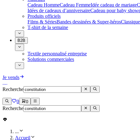
Cadeau Homme
Cadeau Femme
Idée cadeau de mariage​
C
Idées de cadeaux d’anniversaire
Cadeau pour baby showe
Produits officiels
Films & Séries
Bandes dessinées & Super-héros
Classique
T-shirt de la semaine
B2B
Textile personnalisé entreprise
Solutions commerciales
Je vends
Recherche
0
0
Recherche
...
Accueil