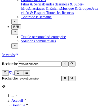
Films & Séries
Bandes dessinées & Super-
héros
Classiques & Enfants
Musique & Groupes
Jeux
vidéo & E-sports
Toutes les licences
T-shirt de la semaine
B2B
Textile personnalisé entreprise
Solutions commerciales
Je vends
Recherche
0
0
Recherche
...
Accueil
Boutique