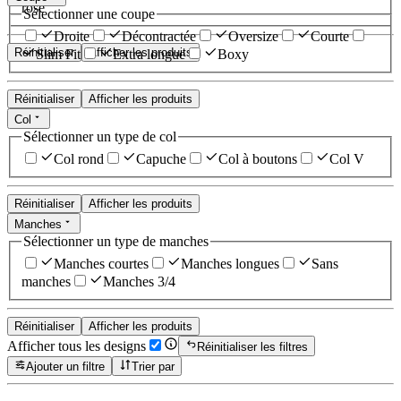
rose
Sélectionner une coupe
Droite
Décontractée
Oversize
Courte
Réinitialiser
Afficher les produits
Slim Fit
Extra longue
Boxy
Réinitialiser
Afficher les produits
Col
Sélectionner un type de col
Col rond
Capuche
Col à boutons
Col V
Réinitialiser
Afficher les produits
Manches
Sélectionner un type de manches
Manches courtes
Manches longues
Sans
manches
Manches 3/4
Réinitialiser
Afficher les produits
Afficher tous les designs
Réinitialiser les filtres
Ajouter un filtre
Trier par