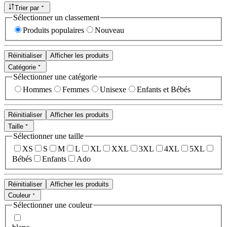
Trier par
Sélectionner un classement
Produits populaires
Nouveau
Réinitialiser
Afficher les produits
Catégorie
Sélectionner une catégorie
Hommes
Femmes
Unisexe
Enfants et Bébés
Réinitialiser
Afficher les produits
Taille
Sélectionner une taille
XS
S
M
L
XL
XXL
3XL
4XL
5XL
Bébés
Enfants
Ado
Réinitialiser
Afficher les produits
Couleur
Sélectionner une couleur