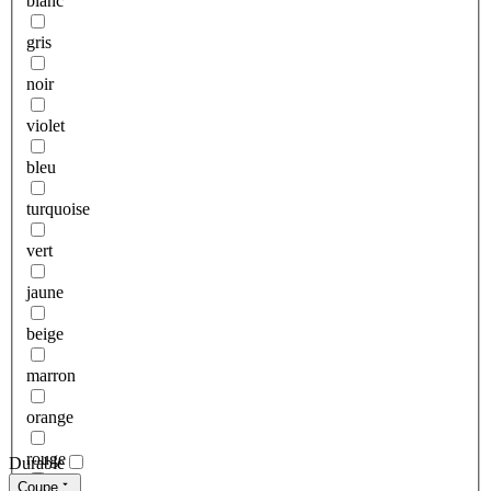
blanc
gris
noir
violet
bleu
turquoise
vert
jaune
beige
marron
orange
rouge
Durable
Coupe