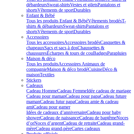
débardeurs
Sweat-shirts
Vestes et gilets
Pantalons et
shorts
Vêtements de sport
Durables
Enfant & Bébé
Tous les produits Enfant & Bébé
Vêtements brodés
T-
shirts & débardeurs
Sweat-shirts
Pantalons et
shorts
Vêtements de sport
Durables
Accessoires
Tous les accessoires
Accessoires brodés
Casquettes &
chapeaux
Sacs et sacs à dos
Chaussettes &
chaussures
Écharpes & tours de cou
Badges
Parapluies
Maison & déco
Tous les produits
Accessoires Animaux de
compagnie
Maison & déco brodé
Cuisine
Déco &
maison
Textiles
Stickers
Cadeaux
Cadeau Homme
Cadeau Femme
Idée cadeau de mariage​
Cadeau pour maman
Cadeau pour papa
Cadeau future
maman
Cadeau futur papa
Cadeau amie & cadeau
ami
Cadeau pour gamer
Idées de cadeaux d’anniversaire
Cadeau pour baby
shower
Cadeau de naissance
Cadeau de baptême
Noces
d’or
Noces d’argent
Cadeau de retraite
Cadeau grand-
mère
Cadeau grand-père
Cartes cadeaux
Produits officiels