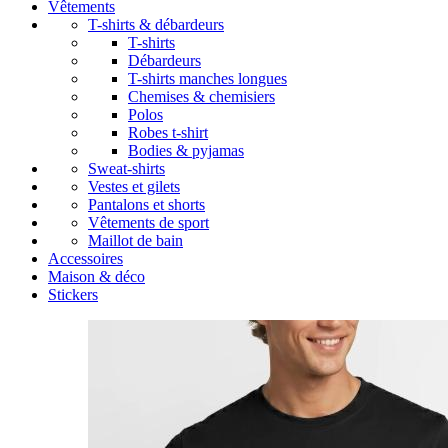
Vêtements
T-shirts & débardeurs
T-shirts
Débardeurs
T-shirts manches longues
Chemises & chemisiers
Polos
Robes t-shirt
Bodies & pyjamas
Sweat-shirts
Vestes et gilets
Pantalons et shorts
Vêtements de sport
Maillot de bain
Accessoires
Maison & déco
Stickers