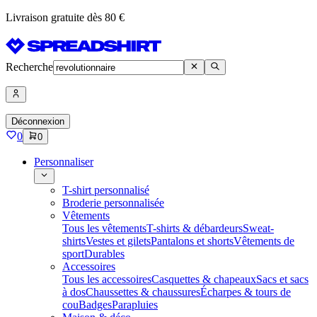
Livraison gratuite dès 80 €
Recherche
Déconnexion
0
0
Personnaliser
T-shirt personnalisé
Broderie personnalisée
Vêtements
Tous les vêtements
T-shirts & débardeurs
Sweat-
shirts
Vestes et gilets
Pantalons et shorts
Vêtements de
sport
Durables
Accessoires
Tous les accessoires
Casquettes & chapeaux
Sacs et sacs
à dos
Chaussettes & chaussures
Écharpes & tours de
cou
Badges
Parapluies