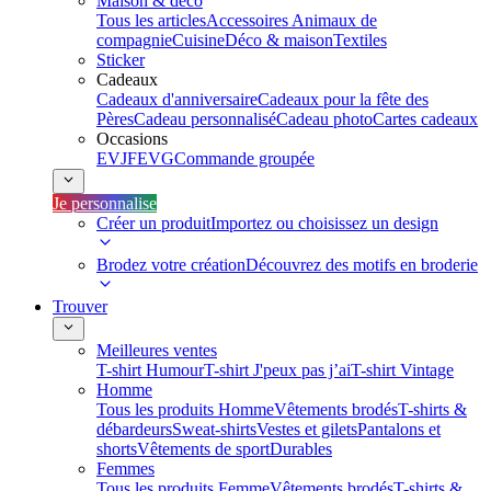
Maison & déco
Tous les articles
Accessoires Animaux de
compagnie
Cuisine
Déco & maison
Textiles
Sticker
Cadeaux
Cadeaux d'anniversaire
Cadeaux pour la fête des
Pères
Cadeau personnalisé
Cadeau photo
Cartes cadeaux
Occasions
EVJF
EVG
Commande groupée
Je personnalise
Créer un produit
Importez ou choisissez un design
Brodez votre création
Découvrez des motifs en broderie
Trouver
Meilleures ventes
T-shirt Humour
T-shirt J'peux pas j’ai
T-shirt Vintage
Homme
Tous les produits Homme
Vêtements brodés
T-shirts &
débardeurs
Sweat-shirts
Vestes et gilets
Pantalons et
shorts
Vêtements de sport
Durables
Femmes
Tous les produits Femme
Vêtements brodés
T-shirts &