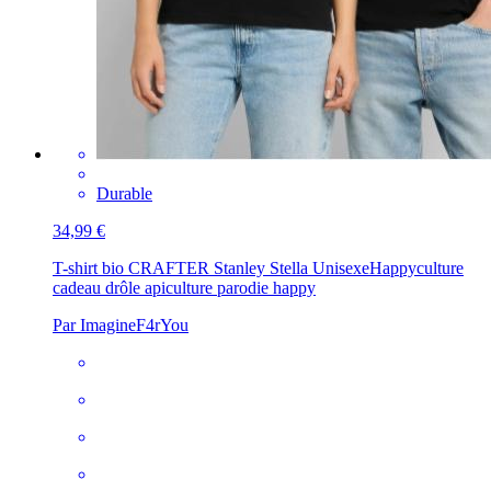
Durable
34,99 €
T-shirt bio CRAFTER Stanley Stella Unisexe
Happyculture
cadeau drôle apiculture parodie happy
Par ImagineF4rYou