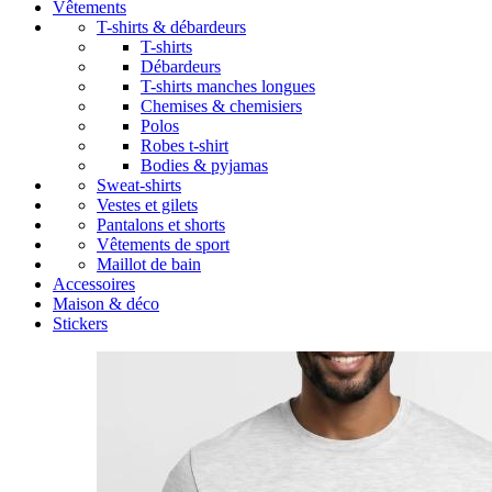
Vêtements
T-shirts & débardeurs
T-shirts
Débardeurs
T-shirts manches longues
Chemises & chemisiers
Polos
Robes t-shirt
Bodies & pyjamas
Sweat-shirts
Vestes et gilets
Pantalons et shorts
Vêtements de sport
Maillot de bain
Accessoires
Maison & déco
Stickers