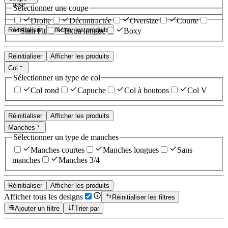
rose
Sélectionner une coupe
Droite
Décontractée
Oversize
Courte
Réinitialiser
Afficher les produits
Slim Fit
Extra longue
Boxy
Réinitialiser
Afficher les produits
Col
Sélectionner un type de col
Col rond
Capuche
Col à boutons
Col V
Réinitialiser
Afficher les produits
Manches
Sélectionner un type de manches
Manches courtes
Manches longues
Sans
manches
Manches 3/4
Réinitialiser
Afficher les produits
Afficher tous les designs
Réinitialiser les filtres
Ajouter un filtre
Trier par