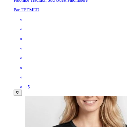
Palombe Tradition Sud Ouest Palombière
Par TEEMED
+
5