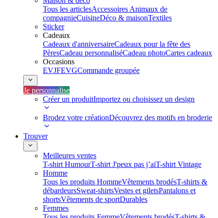
Maison & déco
Tous les articles
Accessoires Animaux de
compagnie
Cuisine
Déco & maison
Textiles
Sticker
Cadeaux
Cadeaux d'anniversaire
Cadeaux pour la fête des
Pères
Cadeau personnalisé
Cadeau photo
Cartes cadeaux
Occasions
EVJF
EVG
Commande groupée
Je personnalise
Créer un produit
Importez ou choisissez un design
Brodez votre création
Découvrez des motifs en broderie
Trouver
Meilleures ventes
T-shirt Humour
T-shirt J'peux pas j’ai
T-shirt Vintage
Homme
Tous les produits Homme
Vêtements brodés
T-shirts &
débardeurs
Sweat-shirts
Vestes et gilets
Pantalons et
shorts
Vêtements de sport
Durables
Femmes
Tous les produits Femme
Vêtements brodés
T-shirts &