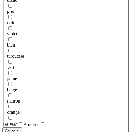
blanc
gris
noir
violet
bleu
turquoise
vert
jaune
beige
marron
orange
rouge
Durable
Broderie
Coupe