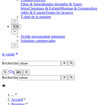
Films & Séries
Bandes dessinées & Super-
héros
Classiques & Enfants
Musique & Groupes
Jeux
vidéo & E-sports
Toutes les licences
T-shirt de la semaine
B2B
Textile personnalisé entreprise
Solutions commerciales
Je vends
Recherche
0
0
Recherche
...
Accueil
Boutique