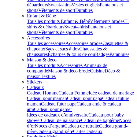
débardeurs
Sweat-shirts
Vestes et gilets
Pantalons et
shorts
Vêtements de sport
Durables
Enfant & Bébé
Tous les produits Enfant & Bébé
Vêtements brodés
T-
shirts & débardeurs
Sweat-shirts
Pantalons et
shorts
Vêtements de sport
Durables
Accessoires
Tous les accessoires
Accessoires brodés
Casquettes &
chapeaux
Sacs et sacs à dos
Chaussettes &
chaussures
Écharpes & tours de cou
Badges
Parapluies
Maison & déco
Tous les produits
Accessoires Animaux de
compagnie
Maison & déco brodé
Cuisine
Déco &
maison
Textiles
Stickers
Cadeaux
Cadeau Homme
Cadeau Femme
Idée cadeau de mariage​
Cadeau pour maman
Cadeau pour papa
Cadeau future
maman
Cadeau futur papa
Cadeau amie & cadeau
ami
Cadeau pour gamer
Idées de cadeaux d’anniversaire
Cadeau pour baby
shower
Cadeau de naissance
Cadeau de baptême
Noces
d’or
Noces d’argent
Cadeau de retraite
Cadeau grand-
mère
Cadeau grand-père
Cartes cadeaux
Produits officiels