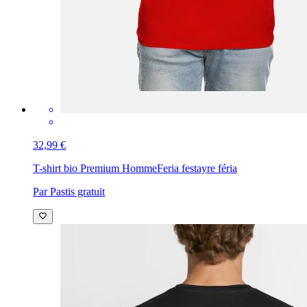
32,99 €
T-shirt bio Premium Homme
Feria festayre féria
Par Pastis gratuit