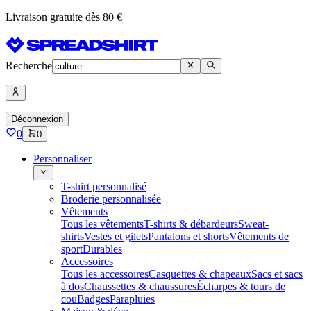
Livraison gratuite dès 80 €
Recherche
Déconnexion
0
0
Personnaliser
T-shirt personnalisé
Broderie personnalisée
Vêtements
Tous les vêtements
T-shirts & débardeurs
Sweat-
shirts
Vestes et gilets
Pantalons et shorts
Vêtements de
sport
Durables
Accessoires
Tous les accessoires
Casquettes & chapeaux
Sacs et sacs
à dos
Chaussettes & chaussures
Écharpes & tours de
cou
Badges
Parapluies