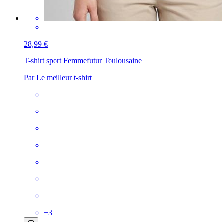
28,99 €
T-shirt sport Femme
futur Toulousaine
Par Le meilleur t-shirt
+
3