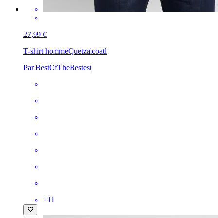
27,99 €
T-shirt homme
Quetzalcoatl
Par BestOfTheBestest
+
11