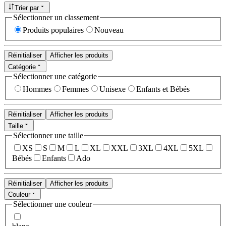
Trier par
Sélectionner un classement
Produits populaires
Nouveau
Réinitialiser
Afficher les produits
Catégorie
Sélectionner une catégorie
Hommes
Femmes
Unisexe
Enfants et Bébés
Réinitialiser
Afficher les produits
Taille
Sélectionner une taille
XS
S
M
L
XL
XXL
3XL
4XL
5XL
Bébés
Enfants
Ado
Réinitialiser
Afficher les produits
Couleur
Sélectionner une couleur