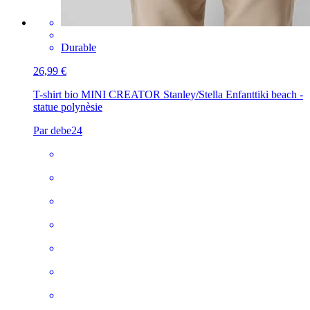
Durable
26,99 €
T-shirt bio MINI CREATOR Stanley/Stella Enfant
tiki beach -
statue polynèsie
Par debe24