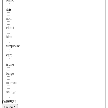
blanc
gris
noir
violet
bleu
turquoise
vert
jaune
beige
marron
orange
rouge
Durable
Coupe