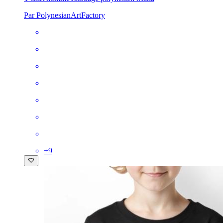
Par PolynesianArtFactory
+
9