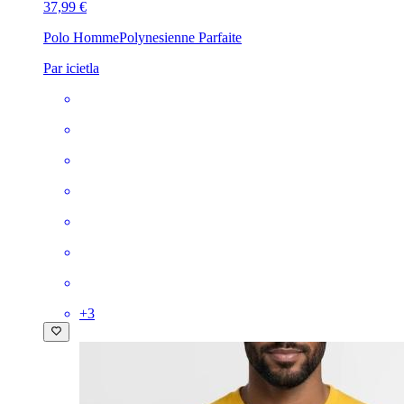
37,99 €
Polo Homme
Polynesienne Parfaite
Par icietla
+
3