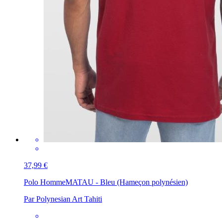
37,99 €
Polo Homme
MATAU - Bleu (Hameçon polynésien)
Par Polynesian Art Tahiti