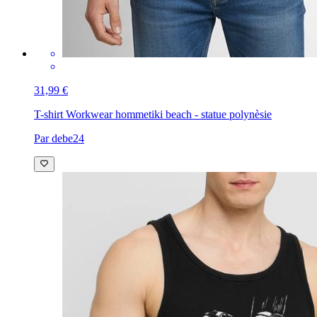
31,99 €
T-shirt Workwear homme
tiki beach - statue polynèsie
Par debe24