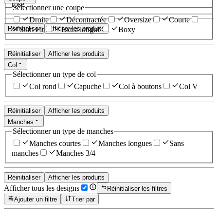
rose
Sélectionner une coupe
Droite
Décontractée
Oversize
Courte
Réinitialiser
Afficher les produits
Slim Fit
Extra longue
Boxy
Réinitialiser
Afficher les produits
Col
Sélectionner un type de col
Col rond
Capuche
Col à boutons
Col V
Réinitialiser
Afficher les produits
Manches
Sélectionner un type de manches
Manches courtes
Manches longues
Sans
manches
Manches 3/4
Réinitialiser
Afficher les produits
Afficher tous les designs
Réinitialiser les filtres
Ajouter un filtre
Trier par