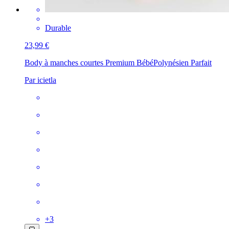
Durable
23,99 €
Body à manches courtes Premium Bébé
Polynésien Parfait
Par icietla
+
3