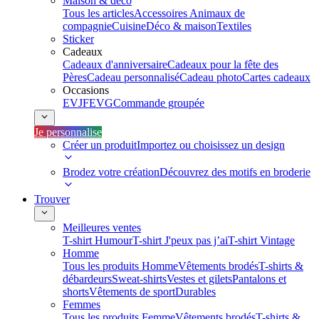
Maison & déco
Tous les articles
Accessoires Animaux de
compagnie
Cuisine
Déco & maison
Textiles
Sticker
Cadeaux
Cadeaux d'anniversaire
Cadeaux pour la fête des
Pères
Cadeau personnalisé
Cadeau photo
Cartes cadeaux
Occasions
EVJF
EVG
Commande groupée
Je personnalise
Créer un produit
Importez ou choisissez un design
Brodez votre création
Découvrez des motifs en broderie
Trouver
Meilleures ventes
T-shirt Humour
T-shirt J'peux pas j’ai
T-shirt Vintage
Homme
Tous les produits Homme
Vêtements brodés
T-shirts &
débardeurs
Sweat-shirts
Vestes et gilets
Pantalons et
shorts
Vêtements de sport
Durables
Femmes
Tous les produits Femme
Vêtements brodés
T-shirts &