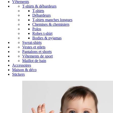
Vêtements
T-shirts & débardeurs
T-shirts
Débardeurs
T-shirts manches longues
Chemises & chemisiers
Polos
Robes t-shirt
Bodies & pyjamas
Sweat-shirts
Vestes et gilets
Pantalons et shorts
Vêtements de sport
Maillot de bain
Accessoires
Maison & déco
Stickers