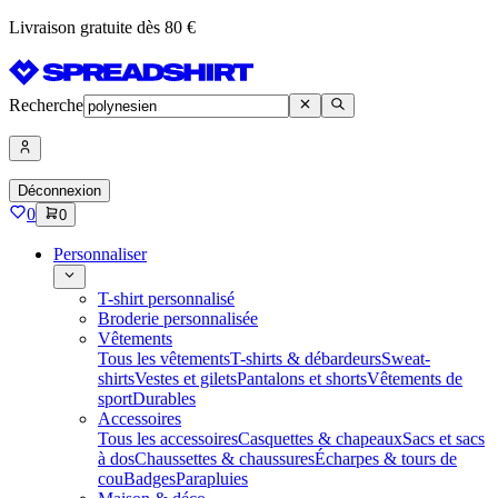
Livraison gratuite dès 80 €
Recherche
Déconnexion
0
0
Personnaliser
T-shirt personnalisé
Broderie personnalisée
Vêtements
Tous les vêtements
T-shirts & débardeurs
Sweat-
shirts
Vestes et gilets
Pantalons et shorts
Vêtements de
sport
Durables
Accessoires
Tous les accessoires
Casquettes & chapeaux
Sacs et sacs
à dos
Chaussettes & chaussures
Écharpes & tours de
cou
Badges
Parapluies