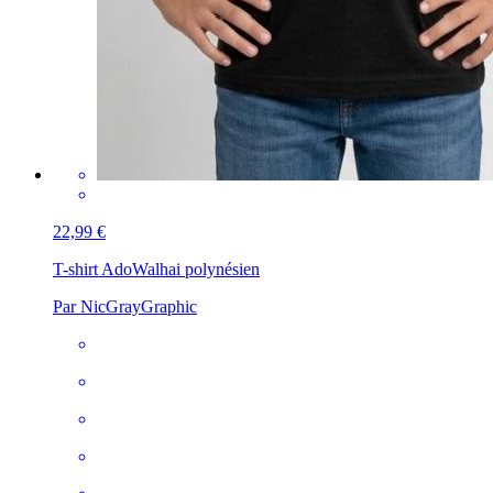
22,99 €
T-shirt Ado
Walhai polynésien
Par NicGrayGraphic