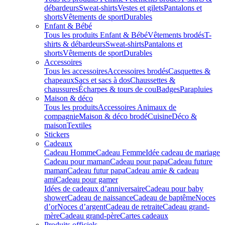
débardeurs
Sweat-shirts
Vestes et gilets
Pantalons et
shorts
Vêtements de sport
Durables
Enfant & Bébé
Tous les produits Enfant & Bébé
Vêtements brodés
T-
shirts & débardeurs
Sweat-shirts
Pantalons et
shorts
Vêtements de sport
Durables
Accessoires
Tous les accessoires
Accessoires brodés
Casquettes &
chapeaux
Sacs et sacs à dos
Chaussettes &
chaussures
Écharpes & tours de cou
Badges
Parapluies
Maison & déco
Tous les produits
Accessoires Animaux de
compagnie
Maison & déco brodé
Cuisine
Déco &
maison
Textiles
Stickers
Cadeaux
Cadeau Homme
Cadeau Femme
Idée cadeau de mariage​
Cadeau pour maman
Cadeau pour papa
Cadeau future
maman
Cadeau futur papa
Cadeau amie & cadeau
ami
Cadeau pour gamer
Idées de cadeaux d’anniversaire
Cadeau pour baby
shower
Cadeau de naissance
Cadeau de baptême
Noces
d’or
Noces d’argent
Cadeau de retraite
Cadeau grand-
mère
Cadeau grand-père
Cartes cadeaux
Produits officiels