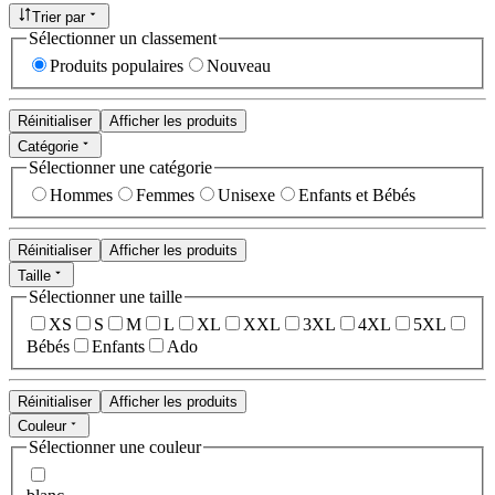
Trier par
Sélectionner un classement
Produits populaires
Nouveau
Réinitialiser
Afficher les produits
Catégorie
Sélectionner une catégorie
Hommes
Femmes
Unisexe
Enfants et Bébés
Réinitialiser
Afficher les produits
Taille
Sélectionner une taille
XS
S
M
L
XL
XXL
3XL
4XL
5XL
Bébés
Enfants
Ado
Réinitialiser
Afficher les produits
Couleur
Sélectionner une couleur