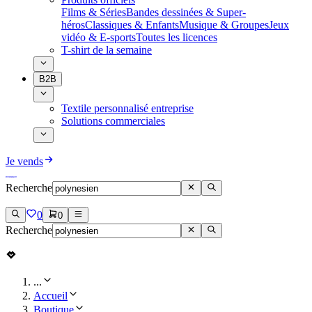
Films & Séries
Bandes dessinées & Super-
héros
Classiques & Enfants
Musique & Groupes
Jeux
vidéo & E-sports
Toutes les licences
T-shirt de la semaine
B2B
Textile personnalisé entreprise
Solutions commerciales
Je vends
Recherche
0
0
Recherche
...
Accueil
Boutique