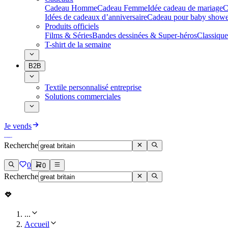
Cadeau Homme
Cadeau Femme
Idée cadeau de mariage​
C
Idées de cadeaux d’anniversaire
Cadeau pour baby showe
Produits officiels
Films & Séries
Bandes dessinées & Super-héros
Classique
T-shirt de la semaine
B2B
Textile personnalisé entreprise
Solutions commerciales
Je vends
Recherche
0
0
Recherche
...
Accueil