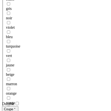
gris
noir
violet
bleu
turquoise
vert
jaune
beige
marron
orange
rouge
Durable
Coupe