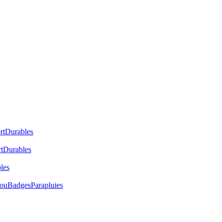
rt
Durables
t
Durables
les
cou
Badges
Parapluies