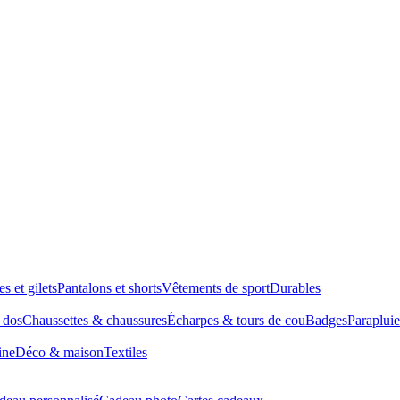
es et gilets
Pantalons et shorts
Vêtements de sport
Durables
à dos
Chaussettes & chaussures
Écharpes & tours de cou
Badges
Parapluie
ine
Déco & maison
Textiles