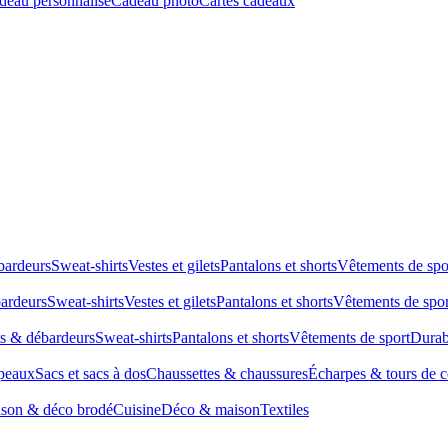
deau personnalisé
Cadeau photo
Cartes cadeaux
bardeurs
Sweat-shirts
Vestes et gilets
Pantalons et shorts
Vêtements de spo
bardeurs
Sweat-shirts
Vestes et gilets
Pantalons et shorts
Vêtements de spor
ts & débardeurs
Sweat-shirts
Pantalons et shorts
Vêtements de sport
Durab
peaux
Sacs et sacs à dos
Chaussettes & chaussures
Écharpes & tours de 
son & déco brodé
Cuisine
Déco & maison
Textiles