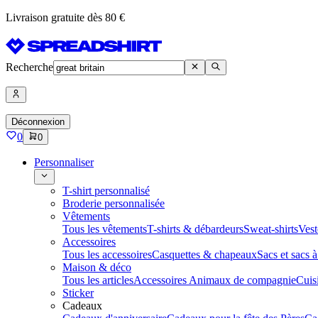
Livraison gratuite dès 80 €
Recherche
Déconnexion
0
0
Personnaliser
T-shirt personnalisé
Broderie personnalisée
Vêtements
Tous les vêtements
T-shirts & débardeurs
Sweat-shirts
Vest
Accessoires
Tous les accessoires
Casquettes & chapeaux
Sacs et sacs 
Maison & déco
Tous les articles
Accessoires Animaux de compagnie
Cuis
Sticker
Cadeaux