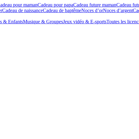
adeau pour maman
Cadeau pour papa
Cadeau future maman
Cadeau fut
r
Cadeau de naissance
Cadeau de baptême
Noces d’or
Noces d’argent
Cad
s & Enfants
Musique & Groupes
Jeux vidéo & E-sports
Toutes les licenc