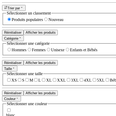
Trier par
Sélectionner un classement
Produits populaires
Nouveau
Réinitialiser
Afficher les produits
Catégorie
Sélectionner une catégorie
Hommes
Femmes
Unisexe
Enfants et Bébés
Réinitialiser
Afficher les produits
Taille
Sélectionner une taille
XS
S
M
L
XL
XXL
3XL
4XL
5XL
Béb
Réinitialiser
Afficher les produits
Couleur
Sélectionner une couleur
blanc