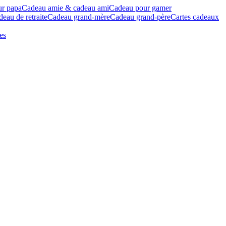
ur papa
Cadeau amie & cadeau ami
Cadeau pour gamer
eau de retraite
Cadeau grand-mère
Cadeau grand-père
Cartes cadeaux
es