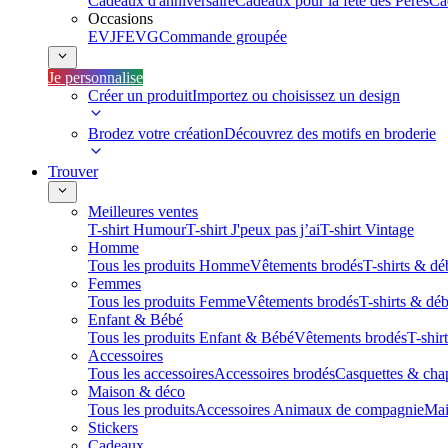
Cadeaux d'anniversaire
Cadeaux pour la fête des Pères
Ca
Occasions
EVJF
EVG
Commande groupée
Je personnalise
Créer un produit
Importez ou choisissez un design
Brodez votre création
Découvrez des motifs en broderie
Trouver
Meilleures ventes
T-shirt Humour
T-shirt J'peux pas j’ai
T-shirt Vintage
Homme
Tous les produits Homme
Vêtements brodés
T-shirts & dé
Femmes
Tous les produits Femme
Vêtements brodés
T-shirts & dé
Enfant & Bébé
Tous les produits Enfant & Bébé
Vêtements brodés
T-shir
Accessoires
Tous les accessoires
Accessoires brodés
Casquettes & cha
Maison & déco
Tous les produits
Accessoires Animaux de compagnie
Mai
Stickers
Cadeaux