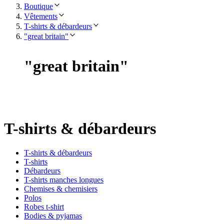
Boutique
Vêtements
T-shirts & débardeurs
"great britain"
"
great britain
"
T-shirts & débardeurs
T-shirts & débardeurs
T-shirts
Débardeurs
T-shirts manches longues
Chemises & chemisiers
Polos
Robes t-shirt
Bodies & pyjamas