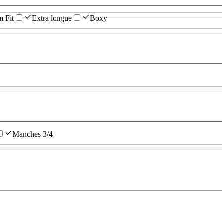
m Fit
Extra longue
Boxy
Manches 3/4