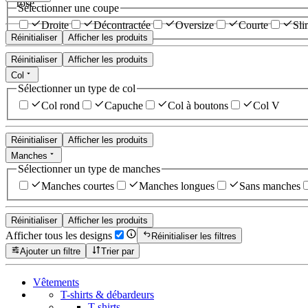
rose
Sélectionner une coupe
Droite
Décontractée
Oversize
Courte
Sli
Réinitialiser
Afficher les produits
Réinitialiser
Afficher les produits
Col
Sélectionner un type de col
Col rond
Capuche
Col à boutons
Col V
Réinitialiser
Afficher les produits
Manches
Sélectionner un type de manches
Manches courtes
Manches longues
Sans manches
Réinitialiser
Afficher les produits
Afficher tous les designs
Réinitialiser les filtres
Ajouter un filtre
Trier par
Vêtements
T-shirts & débardeurs
T-shirts