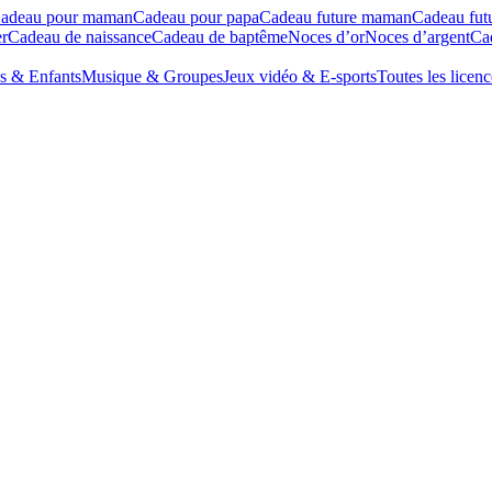
adeau pour maman
Cadeau pour papa
Cadeau future maman
Cadeau fut
r
Cadeau de naissance
Cadeau de baptême
Noces d’or
Noces d’argent
Cad
s & Enfants
Musique & Groupes
Jeux vidéo & E-sports
Toutes les licenc