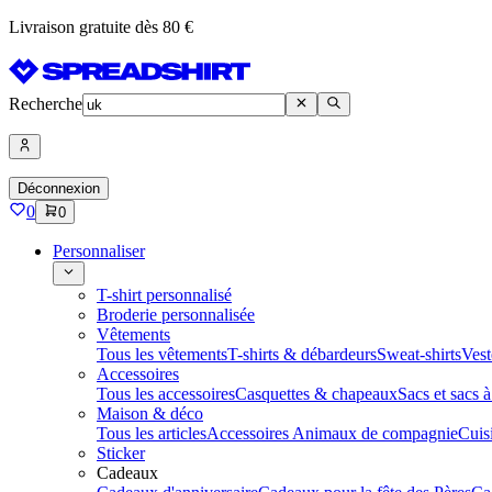
Livraison gratuite dès 80 €
Recherche
Déconnexion
0
0
Personnaliser
T-shirt personnalisé
Broderie personnalisée
Vêtements
Tous les vêtements
T-shirts & débardeurs
Sweat-shirts
Vest
Accessoires
Tous les accessoires
Casquettes & chapeaux
Sacs et sacs 
Maison & déco
Tous les articles
Accessoires Animaux de compagnie
Cuis
Sticker
Cadeaux