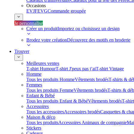
Cadeaux d'anniversaire
Cadeaux pour la fête des Pères
Ca
Occasions
EVJF
EVG
Commande groupée
Je personnalise
Créer un produit
Importez ou choisissez un design
Brodez votre création
Découvrez des motifs en broderie
Trouver
Meilleures ventes
T-shirt Humour
T-shirt J'peux pas j’ai
T-shirt Vintage
Homme
Tous les produits Homme
Vêtements brodés
T-shirts & dé
Femmes
Tous les produits Femme
Vêtements brodés
T-shirts & dé
Enfant & Bébé
Tous les produits Enfant & Bébé
Vêtements brodés
T-shir
Accessoires
Tous les accessoires
Accessoires brodés
Casquettes & cha
Maison & déco
Tous les produits
Accessoires Animaux de compagnie
Mai
Stickers
Cadeaux