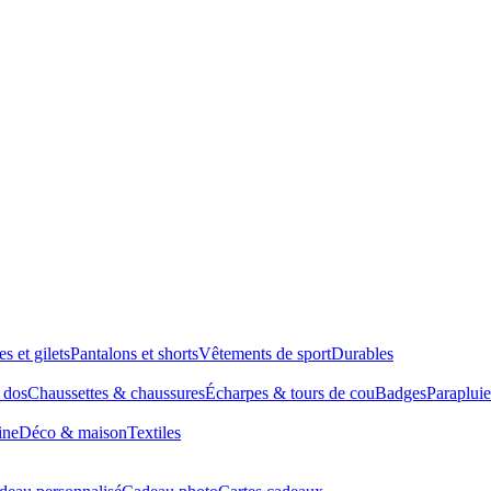
es et gilets
Pantalons et shorts
Vêtements de sport
Durables
à dos
Chaussettes & chaussures
Écharpes & tours de cou
Badges
Parapluie
ine
Déco & maison
Textiles