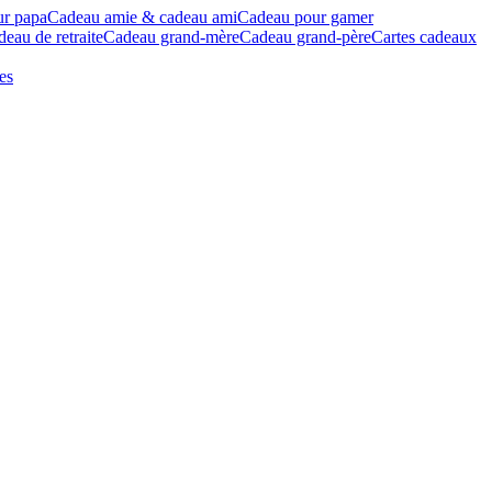
ur papa
Cadeau amie & cadeau ami
Cadeau pour gamer
eau de retraite
Cadeau grand-mère
Cadeau grand-père
Cartes cadeaux
es