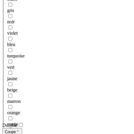
gris
noir
violet
bleu
turquoise
vert
jaune
beige
marron
orange
rouge
Durable
Coupe