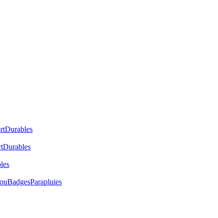
rt
Durables
t
Durables
les
cou
Badges
Parapluies