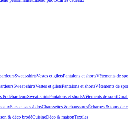
deau personnalisé
Cadeau photo
Cartes cadeaux
bardeurs
Sweat-shirts
Vestes et gilets
Pantalons et shorts
Vêtements de spo
bardeurs
Sweat-shirts
Vestes et gilets
Pantalons et shorts
Vêtements de spor
ts & débardeurs
Sweat-shirts
Pantalons et shorts
Vêtements de sport
Durab
peaux
Sacs et sacs à dos
Chaussettes & chaussures
Écharpes & tours de 
son & déco brodé
Cuisine
Déco & maison
Textiles