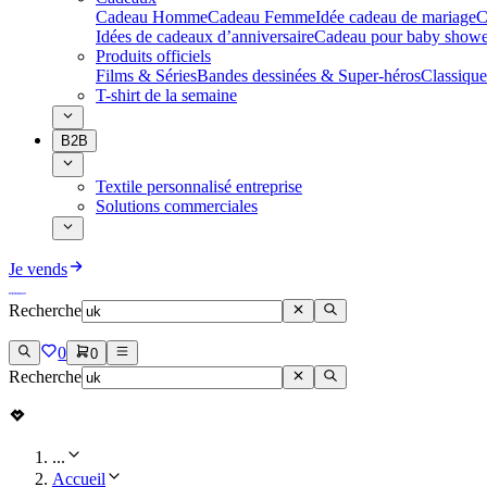
Cadeau Homme
Cadeau Femme
Idée cadeau de mariage​
C
Idées de cadeaux d’anniversaire
Cadeau pour baby showe
Produits officiels
Films & Séries
Bandes dessinées & Super-héros
Classique
T-shirt de la semaine
B2B
Textile personnalisé entreprise
Solutions commerciales
Je vends
Recherche
0
0
Recherche
...
Accueil