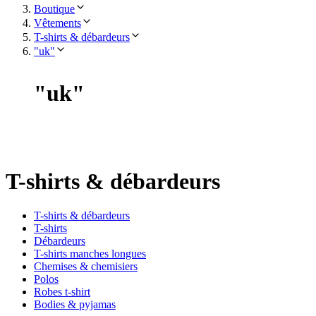
Boutique
Vêtements
T-shirts & débardeurs
"uk"
"
uk
"
T-shirts & débardeurs
T-shirts & débardeurs
T-shirts
Débardeurs
T-shirts manches longues
Chemises & chemisiers
Polos
Robes t-shirt
Bodies & pyjamas