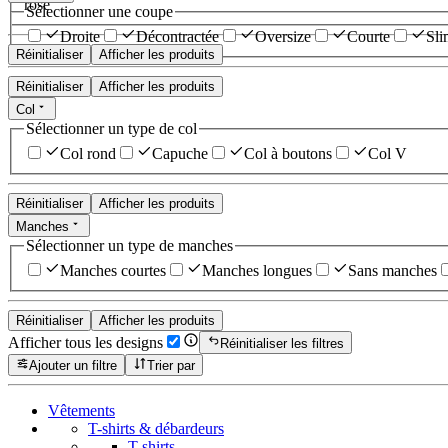
rose
Sélectionner une coupe
Droite
Décontractée
Oversize
Courte
Sli
Réinitialiser
Afficher les produits
Réinitialiser
Afficher les produits
Col
Sélectionner un type de col
Col rond
Capuche
Col à boutons
Col V
Réinitialiser
Afficher les produits
Manches
Sélectionner un type de manches
Manches courtes
Manches longues
Sans manches
Réinitialiser
Afficher les produits
Afficher tous les designs
Réinitialiser les filtres
Ajouter un filtre
Trier par
Vêtements
T-shirts & débardeurs
T-shirts