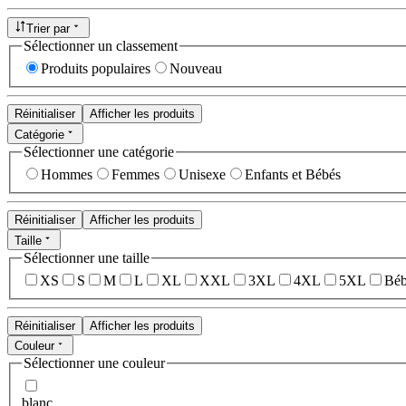
Trier par
Sélectionner un classement
Produits populaires
Nouveau
Réinitialiser
Afficher les produits
Catégorie
Sélectionner une catégorie
Hommes
Femmes
Unisexe
Enfants et Bébés
Réinitialiser
Afficher les produits
Taille
Sélectionner une taille
XS
S
M
L
XL
XXL
3XL
4XL
5XL
Béb
Réinitialiser
Afficher les produits
Couleur
Sélectionner une couleur
blanc