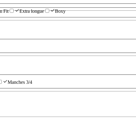
m Fit
Extra longue
Boxy
Manches 3/4