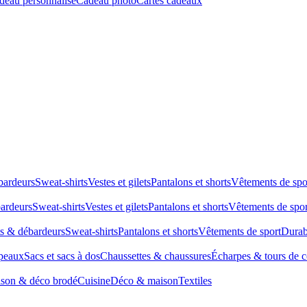
deau personnalisé
Cadeau photo
Cartes cadeaux
bardeurs
Sweat-shirts
Vestes et gilets
Pantalons et shorts
Vêtements de spo
bardeurs
Sweat-shirts
Vestes et gilets
Pantalons et shorts
Vêtements de spor
ts & débardeurs
Sweat-shirts
Pantalons et shorts
Vêtements de sport
Durab
peaux
Sacs et sacs à dos
Chaussettes & chaussures
Écharpes & tours de 
son & déco brodé
Cuisine
Déco & maison
Textiles