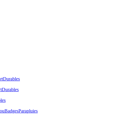
rt
Durables
t
Durables
les
cou
Badges
Parapluies