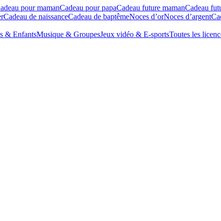
adeau pour maman
Cadeau pour papa
Cadeau future maman
Cadeau fut
r
Cadeau de naissance
Cadeau de baptême
Noces d’or
Noces d’argent
Cad
s & Enfants
Musique & Groupes
Jeux vidéo & E-sports
Toutes les licenc