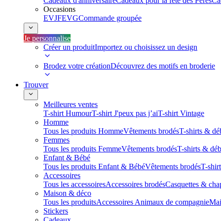
Cadeaux d'anniversaire
Cadeaux pour la fête des Pères
Ca
Occasions
EVJF
EVG
Commande groupée
Je personnalise
Créer un produit
Importez ou choisissez un design
Brodez votre création
Découvrez des motifs en broderie
Trouver
Meilleures ventes
T-shirt Humour
T-shirt J'peux pas j’ai
T-shirt Vintage
Homme
Tous les produits Homme
Vêtements brodés
T-shirts & dé
Femmes
Tous les produits Femme
Vêtements brodés
T-shirts & dé
Enfant & Bébé
Tous les produits Enfant & Bébé
Vêtements brodés
T-shir
Accessoires
Tous les accessoires
Accessoires brodés
Casquettes & cha
Maison & déco
Tous les produits
Accessoires Animaux de compagnie
Mai
Stickers
Cadeaux