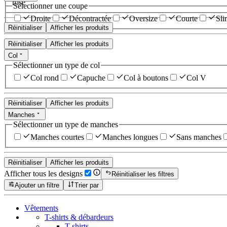
rose
Sélectionner une coupe
Droite
Décontractée
Oversize
Courte
Sli
Réinitialiser
Afficher les produits
Réinitialiser
Afficher les produits
Col
Sélectionner un type de col
Col rond
Capuche
Col à boutons
Col V
Réinitialiser
Afficher les produits
Manches
Sélectionner un type de manches
Manches courtes
Manches longues
Sans manches
Réinitialiser
Afficher les produits
Afficher tous les designs
Réinitialiser les filtres
Ajouter un filtre
Trier par
Vêtements
T-shirts & débardeurs
T-shirts