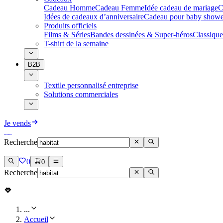
Cadeau Homme
Cadeau Femme
Idée cadeau de mariage​
C
Idées de cadeaux d’anniversaire
Cadeau pour baby showe
Produits officiels
Films & Séries
Bandes dessinées & Super-héros
Classique
T-shirt de la semaine
B2B
Textile personnalisé entreprise
Solutions commerciales
Je vends
Recherche
0
0
Recherche
...
Accueil