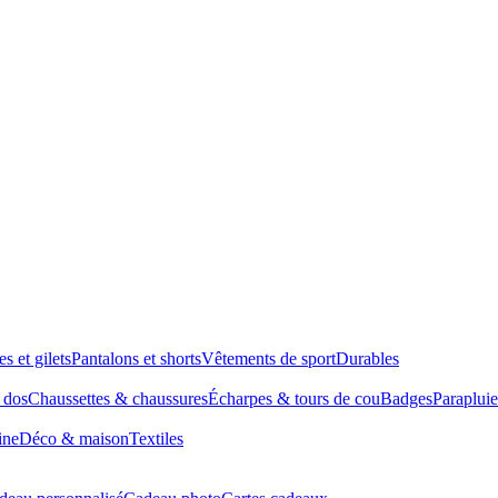
es et gilets
Pantalons et shorts
Vêtements de sport
Durables
à dos
Chaussettes & chaussures
Écharpes & tours de cou
Badges
Parapluie
ine
Déco & maison
Textiles