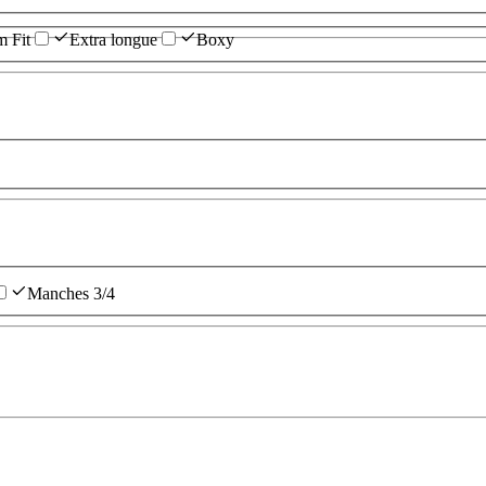
m Fit
Extra longue
Boxy
Manches 3/4