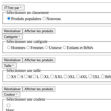
Trier par
Sélectionner un classement
Produits populaires
Nouveau
Réinitialiser
Afficher les produits
Catégorie
Sélectionner une catégorie
Hommes
Femmes
Unisexe
Enfants et Bébés
Réinitialiser
Afficher les produits
Taille
Sélectionner une taille
XS
S
M
L
XL
XXL
3XL
4XL
5XL
Béb
Réinitialiser
Afficher les produits
Couleur
Sélectionner une couleur
blanc