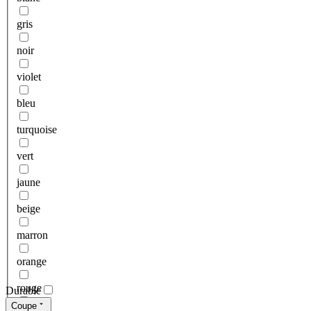
gris
noir
violet
bleu
turquoise
vert
jaune
beige
marron
orange
rouge
Durable
Coupe