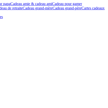
ur papa
Cadeau amie & cadeau ami
Cadeau pour gamer
eau de retraite
Cadeau grand-mère
Cadeau grand-père
Cartes cadeaux
es