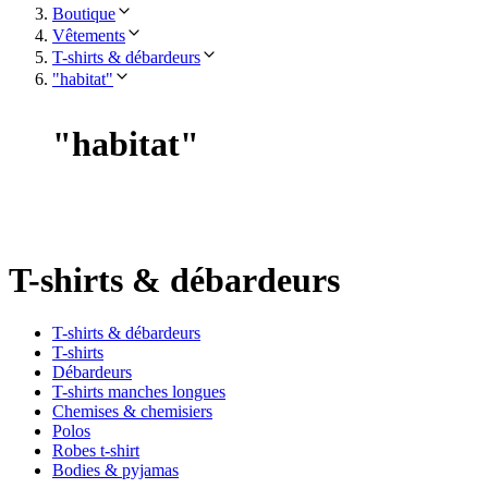
Boutique
Vêtements
T-shirts & débardeurs
"habitat"
"
habitat
"
T-shirts & débardeurs
T-shirts & débardeurs
T-shirts
Débardeurs
T-shirts manches longues
Chemises & chemisiers
Polos
Robes t-shirt
Bodies & pyjamas