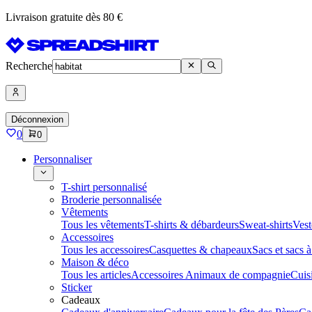
Livraison gratuite dès 80 €
Recherche
Déconnexion
0
0
Personnaliser
T-shirt personnalisé
Broderie personnalisée
Vêtements
Tous les vêtements
T-shirts & débardeurs
Sweat-shirts
Vest
Accessoires
Tous les accessoires
Casquettes & chapeaux
Sacs et sacs 
Maison & déco
Tous les articles
Accessoires Animaux de compagnie
Cuis
Sticker
Cadeaux