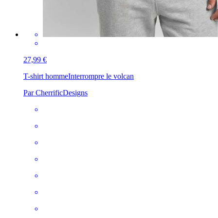
27,99 €
T-shirt homme
Interrompre le volcan
Par CherrificDesigns