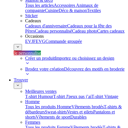
Maison & déco
Tous les articles
Accessoires Animaux de
compagnie
Cuisine
Déco & maison
Textiles
Sticker
Cadeaux
Cadeaux d'anniversaire
Cadeaux pour la fête des
Pères
Cadeau personnalisé
Cadeau photo
Cartes cadeaux
Occasions
EVJF
EVG
Commande groupée
Je personnalise
Créer un produit
Importez ou choisissez un design
Brodez votre création
Découvrez des motifs en broderie
Trouver
Meilleures ventes
T-shirt Humour
T-shirt J'peux pas j’ai
T-shirt Vintage
Homme
Tous les produits Homme
Vêtements brodés
T-shirts &
débardeurs
Sweat-shirts
Vestes et gilets
Pantalons et
shorts
Vêtements de sport
Durables
Femmes
Tous les produits Femme
Vêtements brodés
T-shirts &