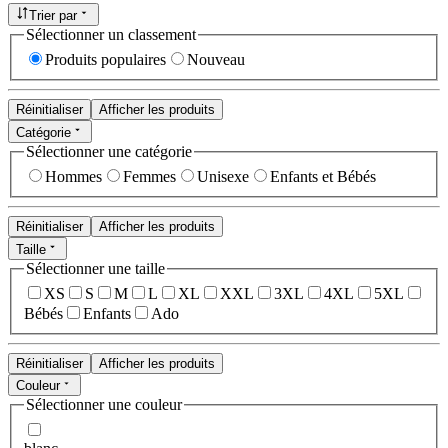
Trier par
Sélectionner un classement
Produits populaires
Nouveau
Réinitialiser
Afficher les produits
Catégorie
Sélectionner une catégorie
Hommes
Femmes
Unisexe
Enfants et Bébés
Réinitialiser
Afficher les produits
Taille
Sélectionner une taille
XS
S
M
L
XL
XXL
3XL
4XL
5XL
Bébés
Enfants
Ado
Réinitialiser
Afficher les produits
Couleur
Sélectionner une couleur