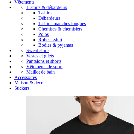
Vêtements
T-shirts & débardeurs
T-shirts
Débardeurs
T-shirts manches longues
Chemises & chemisiers
Polos
Robes t-shirt
Bodies & pyjamas
Sweat-shirts
Vestes et gilets
Pantalons et shorts
Vêtements de sport
Maillot de bain
Accessoires
Maison & déco
Stickers