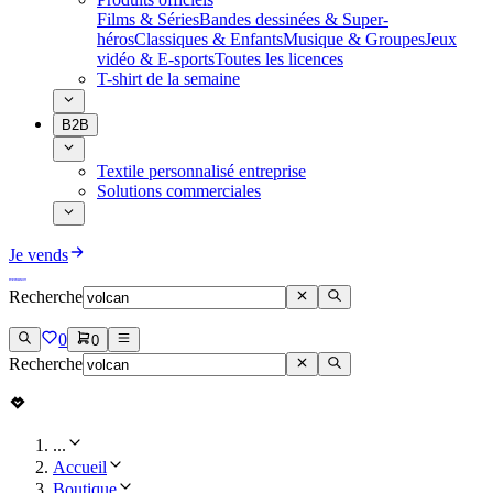
Films & Séries
Bandes dessinées & Super-
héros
Classiques & Enfants
Musique & Groupes
Jeux
vidéo & E-sports
Toutes les licences
T-shirt de la semaine
B2B
Textile personnalisé entreprise
Solutions commerciales
Je vends
Recherche
0
0
Recherche
...
Accueil
Boutique