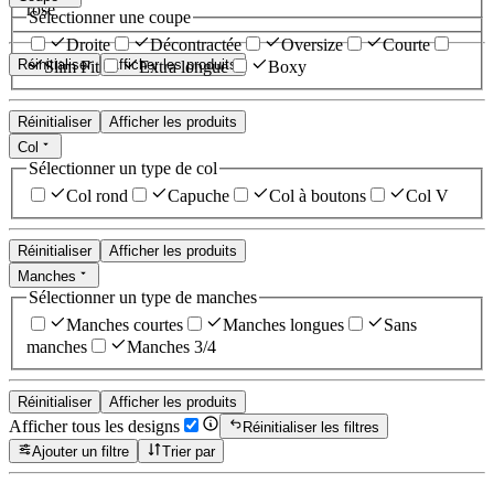
rose
Sélectionner une coupe
Droite
Décontractée
Oversize
Courte
Réinitialiser
Afficher les produits
Slim Fit
Extra longue
Boxy
Réinitialiser
Afficher les produits
Col
Sélectionner un type de col
Col rond
Capuche
Col à boutons
Col V
Réinitialiser
Afficher les produits
Manches
Sélectionner un type de manches
Manches courtes
Manches longues
Sans
manches
Manches 3/4
Réinitialiser
Afficher les produits
Afficher tous les designs
Réinitialiser les filtres
Ajouter un filtre
Trier par