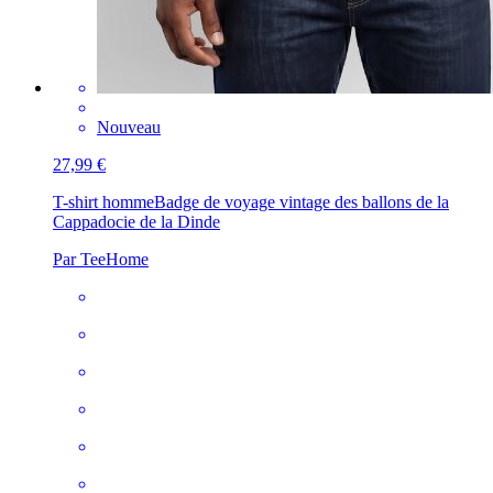
Nouveau
27,99 €
T-shirt homme
Badge de voyage vintage des ballons de la
Cappadocie de la Dinde
Par TeeHome