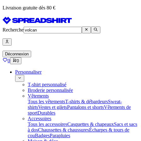
Livraison gratuite dès 80 €
Recherche
Déconnexion
0
0
Personnaliser
T-shirt personnalisé
Broderie personnalisée
Vêtements
Tous les vêtements
T-shirts & débardeurs
Sweat-
shirts
Vestes et gilets
Pantalons et shorts
Vêtements de
sport
Durables
Accessoires
Tous les accessoires
Casquettes & chapeaux
Sacs et sacs
à dos
Chaussettes & chaussures
Écharpes & tours de
cou
Badges
Parapluies