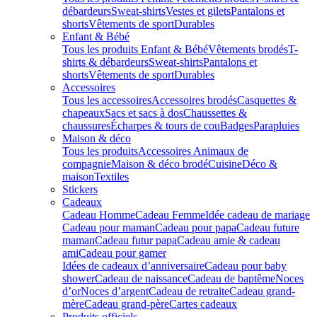
débardeurs
Sweat-shirts
Vestes et gilets
Pantalons et
shorts
Vêtements de sport
Durables
Enfant & Bébé
Tous les produits Enfant & Bébé
Vêtements brodés
T-
shirts & débardeurs
Sweat-shirts
Pantalons et
shorts
Vêtements de sport
Durables
Accessoires
Tous les accessoires
Accessoires brodés
Casquettes &
chapeaux
Sacs et sacs à dos
Chaussettes &
chaussures
Écharpes & tours de cou
Badges
Parapluies
Maison & déco
Tous les produits
Accessoires Animaux de
compagnie
Maison & déco brodé
Cuisine
Déco &
maison
Textiles
Stickers
Cadeaux
Cadeau Homme
Cadeau Femme
Idée cadeau de mariage​
Cadeau pour maman
Cadeau pour papa
Cadeau future
maman
Cadeau futur papa
Cadeau amie & cadeau
ami
Cadeau pour gamer
Idées de cadeaux d’anniversaire
Cadeau pour baby
shower
Cadeau de naissance
Cadeau de baptême
Noces
d’or
Noces d’argent
Cadeau de retraite
Cadeau grand-
mère
Cadeau grand-père
Cartes cadeaux
Produits officiels