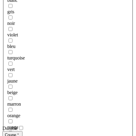
blanc
gris
noir
violet
bleu
turquoise
vert
jaune
beige
marron
orange
rouge
Durable
Coupe