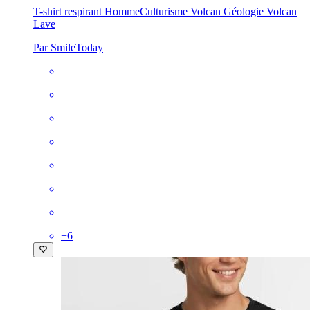
T-shirt respirant Homme
Culturisme Volcan Géologie Volcan
Lave
Par SmileToday
+
6