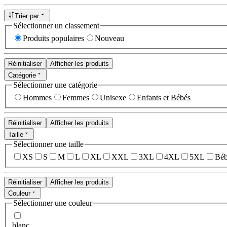
Trier par
Sélectionner un classement
Produits populaires
Nouveau
Réinitialiser
Afficher les produits
Catégorie
Sélectionner une catégorie
Hommes
Femmes
Unisexe
Enfants et Bébés
Réinitialiser
Afficher les produits
Taille
Sélectionner une taille
XS
S
M
L
XL
XXL
3XL
4XL
5XL
Béb
Réinitialiser
Afficher les produits
Couleur
Sélectionner une couleur
blanc