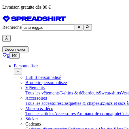
Livraison gratuite dès 80 €
Recherche
Déconnexion
0
0
Personnaliser
T-shirt personnalisé
Broderie personnalisée
Vêtements
Tous les vêtements
T-shirts & débardeurs
Sweat-shirts
Vest
Accessoires
Tous les accessoires
Casquettes & chapeaux
Sacs et sacs 
Maison & déco
Tous les articles
Accessoires Animaux de compagnie
Cuis
Sticker
Cadeaux