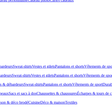
deau personnalisé
Cadeau photo
Cartes cadeaux
bardeurs
Sweat-shirts
Vestes et gilets
Pantalons et shorts
Vêtements de spo
bardeurs
Sweat-shirts
Vestes et gilets
Pantalons et shorts
Vêtements de spor
ts & débardeurs
Sweat-shirts
Pantalons et shorts
Vêtements de sport
Durab
peaux
Sacs et sacs à dos
Chaussettes & chaussures
Écharpes & tours de 
son & déco brodé
Cuisine
Déco & maison
Textiles