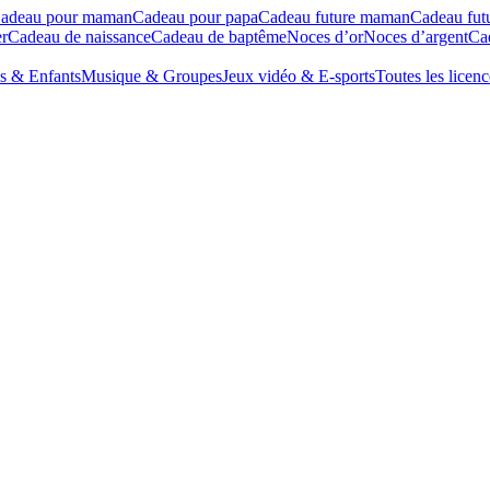
adeau pour maman
Cadeau pour papa
Cadeau future maman
Cadeau fut
r
Cadeau de naissance
Cadeau de baptême
Noces d’or
Noces d’argent
Cad
s & Enfants
Musique & Groupes
Jeux vidéo & E-sports
Toutes les licenc