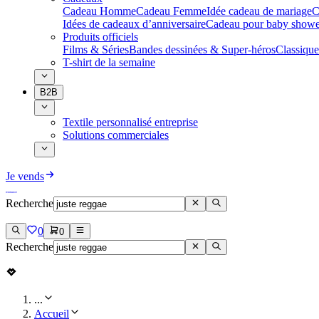
Cadeau Homme
Cadeau Femme
Idée cadeau de mariage​
C
Idées de cadeaux d’anniversaire
Cadeau pour baby showe
Produits officiels
Films & Séries
Bandes dessinées & Super-héros
Classique
T-shirt de la semaine
B2B
Textile personnalisé entreprise
Solutions commerciales
Je vends
Recherche
0
0
Recherche
...
Accueil