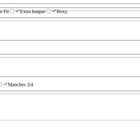
m Fit
Extra longue
Boxy
Manches 3/4