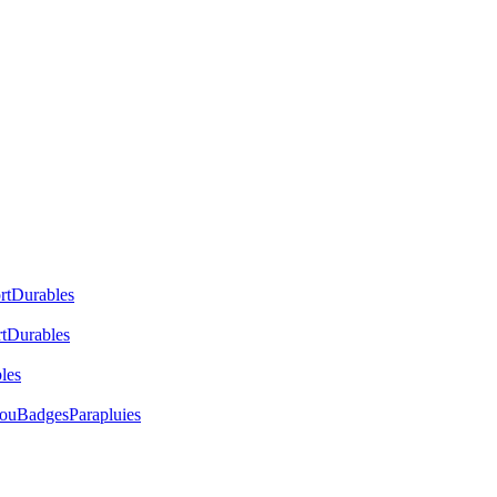
rt
Durables
t
Durables
les
cou
Badges
Parapluies