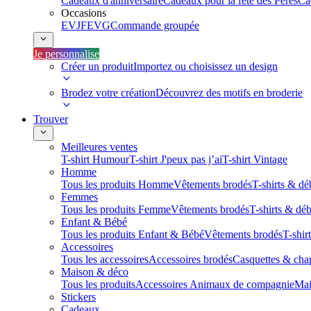
Cadeaux d'anniversaire
Cadeaux pour la fête des Pères
Ca
Occasions
EVJF
EVG
Commande groupée
Je personnalise
Créer un produit
Importez ou choisissez un design
Brodez votre création
Découvrez des motifs en broderie
Trouver
Meilleures ventes
T-shirt Humour
T-shirt J'peux pas j’ai
T-shirt Vintage
Homme
Tous les produits Homme
Vêtements brodés
T-shirts & dé
Femmes
Tous les produits Femme
Vêtements brodés
T-shirts & dé
Enfant & Bébé
Tous les produits Enfant & Bébé
Vêtements brodés
T-shir
Accessoires
Tous les accessoires
Accessoires brodés
Casquettes & cha
Maison & déco
Tous les produits
Accessoires Animaux de compagnie
Mai
Stickers
Cadeaux