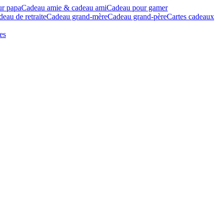
ur papa
Cadeau amie & cadeau ami
Cadeau pour gamer
eau de retraite
Cadeau grand-mère
Cadeau grand-père
Cartes cadeaux
es