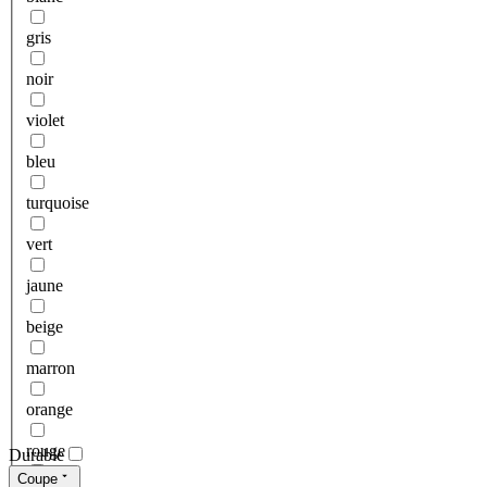
gris
noir
violet
bleu
turquoise
vert
jaune
beige
marron
orange
rouge
Durable
Coupe