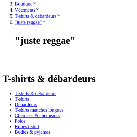
Boutique
Vêtements
T-shirts & débardeurs
"juste reggae"
"
juste reggae
"
T-shirts & débardeurs
T-shirts & débardeurs
T-shirts
Débardeurs
T-shirts manches longues
Chemises & chemisiers
Polos
Robes t-shirt
Bodies & pyjamas