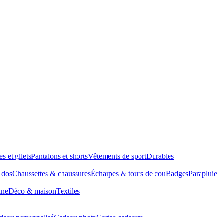
es et gilets
Pantalons et shorts
Vêtements de sport
Durables
à dos
Chaussettes & chaussures
Écharpes & tours de cou
Badges
Parapluie
ine
Déco & maison
Textiles