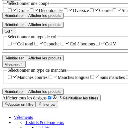
rose
Sélectionner une coupe
Droite
Décontractée
Oversize
Courte
Sli
Réinitialiser
Afficher les produits
Réinitialiser
Afficher les produits
Col
Sélectionner un type de col
Col rond
Capuche
Col à boutons
Col V
Réinitialiser
Afficher les produits
Manches
Sélectionner un type de manches
Manches courtes
Manches longues
Sans manches
Réinitialiser
Afficher les produits
Afficher tous les designs
Réinitialiser les filtres
Ajouter un filtre
Trier par
Vêtements
T-shirts & débardeurs
T-shirts