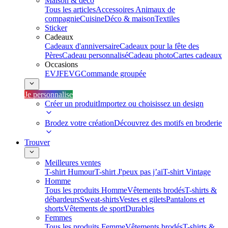
Maison & déco
Tous les articles
Accessoires Animaux de
compagnie
Cuisine
Déco & maison
Textiles
Sticker
Cadeaux
Cadeaux d'anniversaire
Cadeaux pour la fête des
Pères
Cadeau personnalisé
Cadeau photo
Cartes cadeaux
Occasions
EVJF
EVG
Commande groupée
Je personnalise
Créer un produit
Importez ou choisissez un design
Brodez votre création
Découvrez des motifs en broderie
Trouver
Meilleures ventes
T-shirt Humour
T-shirt J'peux pas j’ai
T-shirt Vintage
Homme
Tous les produits Homme
Vêtements brodés
T-shirts &
débardeurs
Sweat-shirts
Vestes et gilets
Pantalons et
shorts
Vêtements de sport
Durables
Femmes
Tous les produits Femme
Vêtements brodés
T-shirts &