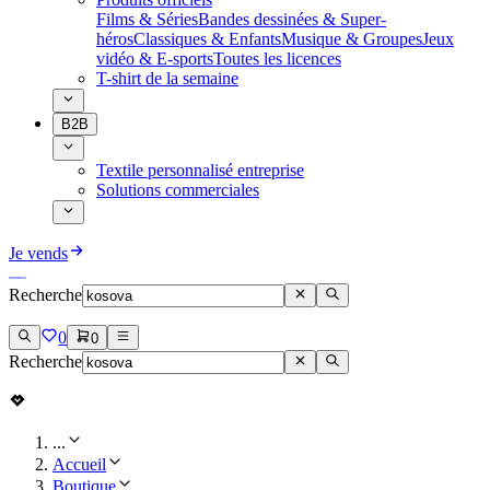
Films & Séries
Bandes dessinées & Super-
héros
Classiques & Enfants
Musique & Groupes
Jeux
vidéo & E-sports
Toutes les licences
T-shirt de la semaine
B2B
Textile personnalisé entreprise
Solutions commerciales
Je vends
Recherche
0
0
Recherche
...
Accueil
Boutique