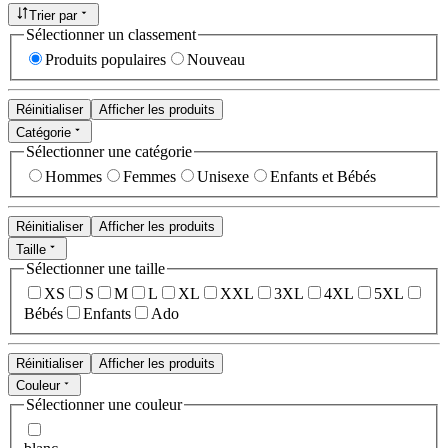
Trier par
Sélectionner un classement
Produits populaires
Nouveau
Réinitialiser
Afficher les produits
Catégorie
Sélectionner une catégorie
Hommes
Femmes
Unisexe
Enfants et Bébés
Réinitialiser
Afficher les produits
Taille
Sélectionner une taille
XS
S
M
L
XL
XXL
3XL
4XL
5XL
Bébés
Enfants
Ado
Réinitialiser
Afficher les produits
Couleur
Sélectionner une couleur