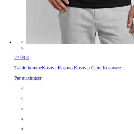
27,99 €
T-shirt homme
Kosova Kosovo Kosovar Carte Kosovare
Par maximizer