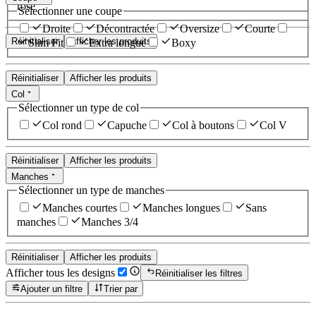
rose
Sélectionner une coupe
Droite
Décontractée
Oversize
Courte
Réinitialiser
Afficher les produits
Slim Fit
Extra longue
Boxy
Réinitialiser
Afficher les produits
Col
Sélectionner un type de col
Col rond
Capuche
Col à boutons
Col V
Réinitialiser
Afficher les produits
Manches
Sélectionner un type de manches
Manches courtes
Manches longues
Sans
manches
Manches 3/4
Réinitialiser
Afficher les produits
Afficher tous les designs
Réinitialiser les filtres
Ajouter un filtre
Trier par