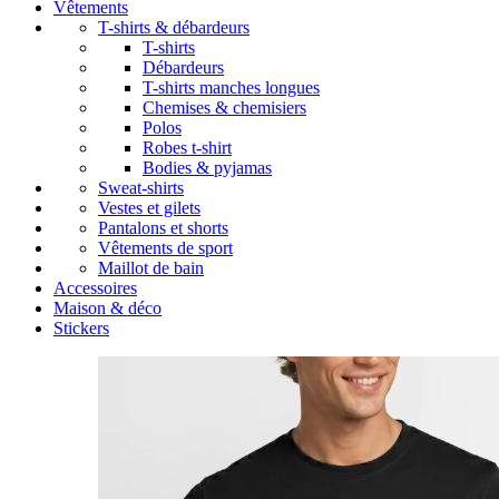
Vêtements
T-shirts & débardeurs
T-shirts
Débardeurs
T-shirts manches longues
Chemises & chemisiers
Polos
Robes t-shirt
Bodies & pyjamas
Sweat-shirts
Vestes et gilets
Pantalons et shorts
Vêtements de sport
Maillot de bain
Accessoires
Maison & déco
Stickers