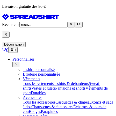
Livraison gratuite dès 80 €
Recherche
Déconnexion
0
0
Personnaliser
T-shirt personnalisé
Broderie personnalisée
Vêtements
Tous les vêtements
T-shirts & débardeurs
Sweat-
shirts
Vestes et gilets
Pantalons et shorts
Vêtements de
sport
Durables
Accessoires
Tous les accessoires
Casquettes & chapeaux
Sacs et sacs
à dos
Chaussettes & chaussures
Écharpes & tours de
cou
Badges
Parapluies