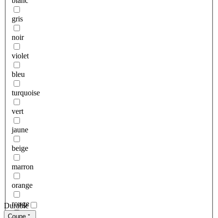
blanc
gris
noir
violet
bleu
turquoise
vert
jaune
beige
marron
orange
rouge
Durable
Coupe