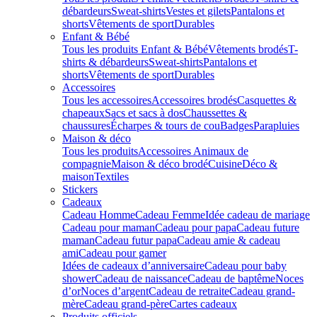
débardeurs
Sweat-shirts
Vestes et gilets
Pantalons et
shorts
Vêtements de sport
Durables
Enfant & Bébé
Tous les produits Enfant & Bébé
Vêtements brodés
T-
shirts & débardeurs
Sweat-shirts
Pantalons et
shorts
Vêtements de sport
Durables
Accessoires
Tous les accessoires
Accessoires brodés
Casquettes &
chapeaux
Sacs et sacs à dos
Chaussettes &
chaussures
Écharpes & tours de cou
Badges
Parapluies
Maison & déco
Tous les produits
Accessoires Animaux de
compagnie
Maison & déco brodé
Cuisine
Déco &
maison
Textiles
Stickers
Cadeaux
Cadeau Homme
Cadeau Femme
Idée cadeau de mariage​
Cadeau pour maman
Cadeau pour papa
Cadeau future
maman
Cadeau futur papa
Cadeau amie & cadeau
ami
Cadeau pour gamer
Idées de cadeaux d’anniversaire
Cadeau pour baby
shower
Cadeau de naissance
Cadeau de baptême
Noces
d’or
Noces d’argent
Cadeau de retraite
Cadeau grand-
mère
Cadeau grand-père
Cartes cadeaux
Produits officiels