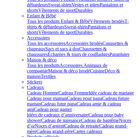
débardeurs
Sweat-shirts
Vestes et gilets
Pantalons et
shorts
Vêtements de sport
Durables
Enfant & Bébé
Tous les produits Enfant & Bébé
Vêtements brodés
T-
shirts & débardeurs
Sweat-shirts
Pantalons et
shorts
Vêtements de sport
Durables
Accessoires
Tous les accessoires
Accessoires brodés
Casquettes &
chapeaux
Sacs et sacs à dos
Chaussettes &
chaussures
Écharpes & tours de cou
Badges
Parapluies
Maison & déco
Tous les produits
Accessoires Animaux de
compagnie
Maison & déco brodé
Cuisine
Déco &
maison
Textiles
Stickers
Cadeaux
Cadeau Homme
Cadeau Femme
Idée cadeau de mariage​
Cadeau pour maman
Cadeau pour papa
Cadeau future
maman
Cadeau futur papa
Cadeau amie & cadeau
ami
Cadeau pour gamer
Idées de cadeaux d’anniversaire
Cadeau pour baby
shower
Cadeau de naissance
Cadeau de baptême
Noces
d’or
Noces d’argent
Cadeau de retraite
Cadeau grand-
mère
Cadeau grand-père
Cartes cadeaux
Produits officiels