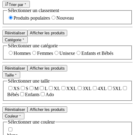
Trier par
Sélectionner un classement
Produits populaires
Nouveau
Réinitialiser
Afficher les produits
Catégorie
Sélectionner une catégorie
Hommes
Femmes
Unisexe
Enfants et Bébés
Réinitialiser
Afficher les produits
Taille
Sélectionner une taille
XS
S
M
L
XL
XXL
3XL
4XL
5XL
Bébés
Enfants
Ado
Réinitialiser
Afficher les produits
Couleur
Sélectionner une couleur