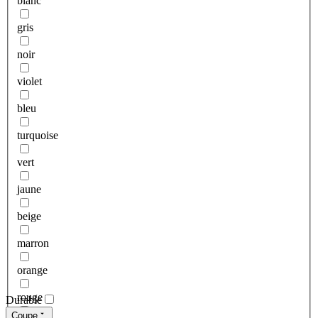
blanc
gris
noir
violet
bleu
turquoise
vert
jaune
beige
marron
orange
rouge
Durable
Coupe