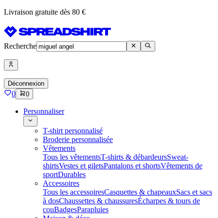
Livraison gratuite dès 80 €
Recherche
Déconnexion
0
0
Personnaliser
T-shirt personnalisé
Broderie personnalisée
Vêtements
Tous les vêtements
T-shirts & débardeurs
Sweat-
shirts
Vestes et gilets
Pantalons et shorts
Vêtements de
sport
Durables
Accessoires
Tous les accessoires
Casquettes & chapeaux
Sacs et sacs
à dos
Chaussettes & chaussures
Écharpes & tours de
cou
Badges
Parapluies