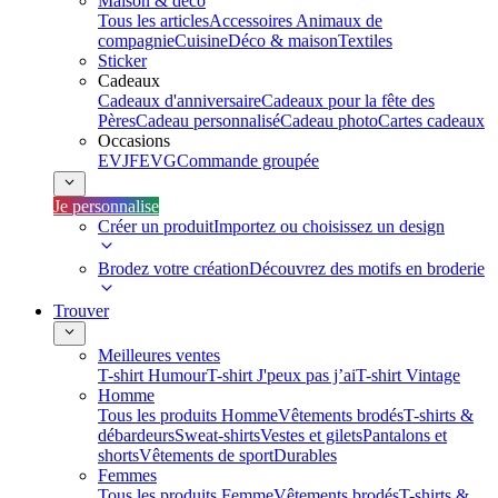
Maison & déco
Tous les articles
Accessoires Animaux de
compagnie
Cuisine
Déco & maison
Textiles
Sticker
Cadeaux
Cadeaux d'anniversaire
Cadeaux pour la fête des
Pères
Cadeau personnalisé
Cadeau photo
Cartes cadeaux
Occasions
EVJF
EVG
Commande groupée
Je personnalise
Créer un produit
Importez ou choisissez un design
Brodez votre création
Découvrez des motifs en broderie
Trouver
Meilleures ventes
T-shirt Humour
T-shirt J'peux pas j’ai
T-shirt Vintage
Homme
Tous les produits Homme
Vêtements brodés
T-shirts &
débardeurs
Sweat-shirts
Vestes et gilets
Pantalons et
shorts
Vêtements de sport
Durables
Femmes
Tous les produits Femme
Vêtements brodés
T-shirts &