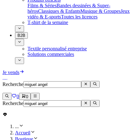
Films & Séries
Bandes dessinées & Super-
héros
Classiques & Enfants
Musique & Groupes
Jeux
vidéo & E-sports
Toutes les licences
T-shirt de la semaine
B2B
Textile personnalisé entreprise
Solutions commerciales
Je vends
Recherche
0
0
Recherche
...
Accueil
Boutique