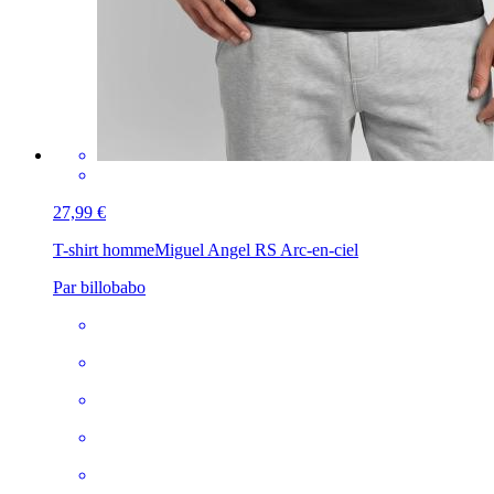
27,99 €
T-shirt homme
Miguel Angel RS Arc-en-ciel
Par billobabo