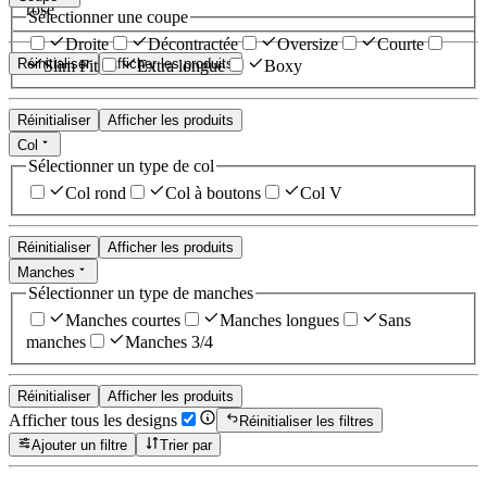
rose
Sélectionner une coupe
Droite
Décontractée
Oversize
Courte
Réinitialiser
Afficher les produits
Slim Fit
Extra longue
Boxy
Réinitialiser
Afficher les produits
Col
Sélectionner un type de col
Col rond
Col à boutons
Col V
Réinitialiser
Afficher les produits
Manches
Sélectionner un type de manches
Manches courtes
Manches longues
Sans
manches
Manches 3/4
Réinitialiser
Afficher les produits
Afficher tous les designs
Réinitialiser les filtres
Ajouter un filtre
Trier par