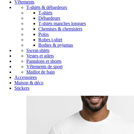
Vêtements
T-shirts & débardeurs
T-shirts
Débardeurs
T-shirts manches longues
Chemises & chemisiers
Polos
Robes t-shirt
Bodies & pyjamas
Sweat-shirts
Vestes et gilets
Pantalons et shorts
Vêtements de sport
Maillot de bain
Accessoires
Maison & déco
Stickers