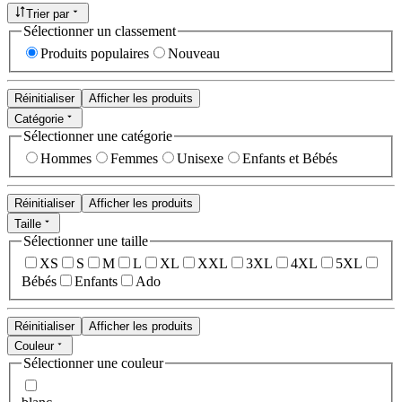
Trier par
Sélectionner un classement
Produits populaires
Nouveau
Réinitialiser
Afficher les produits
Catégorie
Sélectionner une catégorie
Hommes
Femmes
Unisexe
Enfants et Bébés
Réinitialiser
Afficher les produits
Taille
Sélectionner une taille
XS
S
M
L
XL
XXL
3XL
4XL
5XL
Bébés
Enfants
Ado
Réinitialiser
Afficher les produits
Couleur
Sélectionner une couleur