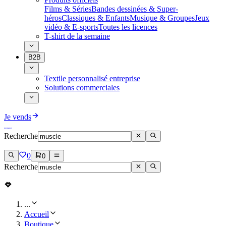
Films & Séries
Bandes dessinées & Super-
héros
Classiques & Enfants
Musique & Groupes
Jeux
vidéo & E-sports
Toutes les licences
T-shirt de la semaine
B2B
Textile personnalisé entreprise
Solutions commerciales
Je vends
Recherche
0
0
Recherche
...
Accueil
Boutique