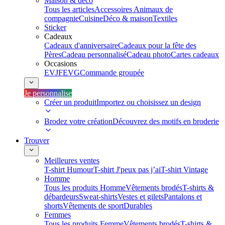
Maison & déco
Tous les articles
Accessoires Animaux de
compagnie
Cuisine
Déco & maison
Textiles
Sticker
Cadeaux
Cadeaux d'anniversaire
Cadeaux pour la fête des
Pères
Cadeau personnalisé
Cadeau photo
Cartes cadeaux
Occasions
EVJF
EVG
Commande groupée
Je personnalise
Créer un produit
Importez ou choisissez un design
Brodez votre création
Découvrez des motifs en broderie
Trouver
Meilleures ventes
T-shirt Humour
T-shirt J'peux pas j’ai
T-shirt Vintage
Homme
Tous les produits Homme
Vêtements brodés
T-shirts &
débardeurs
Sweat-shirts
Vestes et gilets
Pantalons et
shorts
Vêtements de sport
Durables
Femmes
Tous les produits Femme
Vêtements brodés
T-shirts &