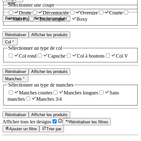
rose
Sélectionner une coupe
Droite
Décontractée
Oversize
Courte
Réinitialiser
Afficher les produits
Slim Fit
Extra longue
Boxy
Réinitialiser
Afficher les produits
Col
Sélectionner un type de col
Col rond
Capuche
Col à boutons
Col V
Réinitialiser
Afficher les produits
Manches
Sélectionner un type de manches
Manches courtes
Manches longues
Sans
manches
Manches 3/4
Réinitialiser
Afficher les produits
Afficher tous les designs
Réinitialiser les filtres
Ajouter un filtre
Trier par