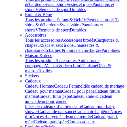
débardeurs
Sweat-shirts
Vestes et gilets
Pantalons et
shorts
Vêtements de sport
Durables
Enfant & Bébé
Tous les produits Enfant & Bébé
Vêtements brodés
T-
shirts & débardeurs
Sweat-shirts
Pantalons et
shorts
Vêtements de sport
Durables
Accessoires
Tous les accessoires
Accessoires brodés
Casquettes &
chapeaux
Sacs et sacs à dos
Chaussettes &
chaussures
Écharpes & tours de cou
Badges
Parapluies
Maison & déco
Tous les produits
Accessoires Animaux de
compagnie
Maison & déco brodé
Cuisine
Déco &
maison
Textiles
Stickers
Cadeaux
Cadeau Homme
Cadeau Femme
Idée cadeau de mariage​
Cadeau pour maman
Cadeau pour papa
Cadeau future
maman
Cadeau futur papa
Cadeau amie & cadeau
ami
Cadeau pour gamer
Idées de cadeaux d’anniversaire
Cadeau pour baby
shower
Cadeau de naissance
Cadeau de baptême
Noces
d’or
Noces d’argent
Cadeau de retraite
Cadeau grand-
mère
Cadeau grand-père
Cartes cadeaux
Produits officiels