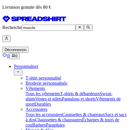
Livraison gratuite dès 80 €
Recherche
Déconnexion
0
0
Personnaliser
T-shirt personnalisé
Broderie personnalisée
Vêtements
Tous les vêtements
T-shirts & débardeurs
Sweat-
shirts
Vestes et gilets
Pantalons et shorts
Vêtements de
sport
Durables
Accessoires
Tous les accessoires
Casquettes & chapeaux
Sacs et sacs
à dos
Chaussettes & chaussures
Écharpes & tours de
cou
Badges
Parapluies