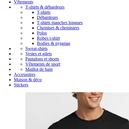
Vêtements
T-shirts & débardeurs
T-shirts
Débardeurs
T-shirts manches longues
Chemises & chemisiers
Polos
Robes t-shirt
Bodies & pyjamas
Sweat-shirts
Vestes et gilets
Pantalons et shorts
Vêtements de sport
Maillot de bain
Accessoires
Maison & déco
Stickers