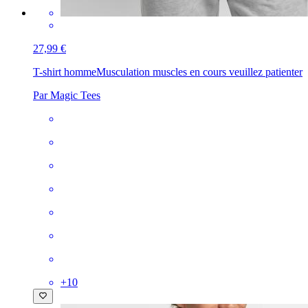
27,99 €
T-shirt homme
Musculation muscles en cours veuillez patienter
Par Magic Tees
+
10