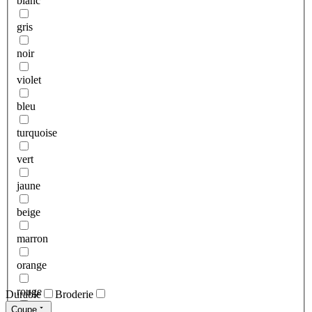
blanc
gris
noir
violet
bleu
turquoise
vert
jaune
beige
marron
orange
rouge
Durable
Broderie
Coupe