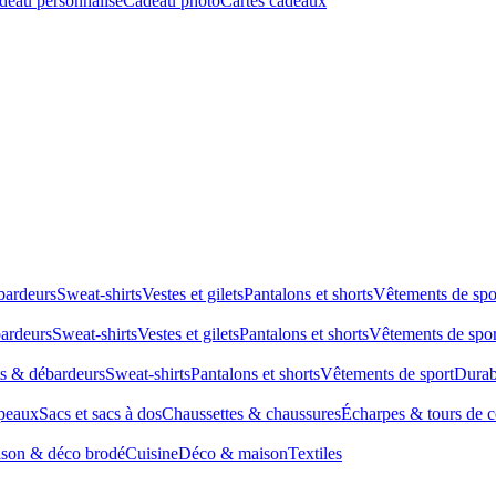
deau personnalisé
Cadeau photo
Cartes cadeaux
bardeurs
Sweat-shirts
Vestes et gilets
Pantalons et shorts
Vêtements de spo
bardeurs
Sweat-shirts
Vestes et gilets
Pantalons et shorts
Vêtements de spor
ts & débardeurs
Sweat-shirts
Pantalons et shorts
Vêtements de sport
Durab
peaux
Sacs et sacs à dos
Chaussettes & chaussures
Écharpes & tours de 
son & déco brodé
Cuisine
Déco & maison
Textiles