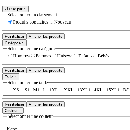
Trier par
Sélectionner un classement
Produits populaires
Nouveau
Réinitialiser
Afficher les produits
Catégorie
Sélectionner une catégorie
Hommes
Femmes
Unisexe
Enfants et Bébés
Réinitialiser
Afficher les produits
Taille
Sélectionner une taille
XS
S
M
L
XL
XXL
3XL
4XL
5XL
Béb
Réinitialiser
Afficher les produits
Couleur
Sélectionner une couleur
blanc