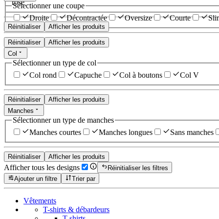
rose
Sélectionner une coupe
Droite
Décontractée
Oversize
Courte
Sli
Réinitialiser
Afficher les produits
Réinitialiser
Afficher les produits
Col
Sélectionner un type de col
Col rond
Capuche
Col à boutons
Col V
Réinitialiser
Afficher les produits
Manches
Sélectionner un type de manches
Manches courtes
Manches longues
Sans manches
Réinitialiser
Afficher les produits
Afficher tous les designs
Réinitialiser les filtres
Ajouter un filtre
Trier par
Vêtements
T-shirts & débardeurs
T-shirts