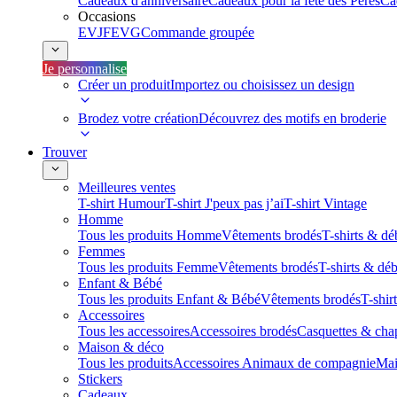
Cadeaux d'anniversaire
Cadeaux pour la fête des Pères
Ca
Occasions
EVJF
EVG
Commande groupée
Je personnalise
Créer un produit
Importez ou choisissez un design
Brodez votre création
Découvrez des motifs en broderie
Trouver
Meilleures ventes
T-shirt Humour
T-shirt J'peux pas j’ai
T-shirt Vintage
Homme
Tous les produits Homme
Vêtements brodés
T-shirts & dé
Femmes
Tous les produits Femme
Vêtements brodés
T-shirts & dé
Enfant & Bébé
Tous les produits Enfant & Bébé
Vêtements brodés
T-shir
Accessoires
Tous les accessoires
Accessoires brodés
Casquettes & cha
Maison & déco
Tous les produits
Accessoires Animaux de compagnie
Mai
Stickers
Cadeaux