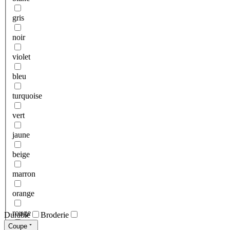
gris
noir
violet
bleu
turquoise
vert
jaune
beige
marron
orange
rouge
Durable
Broderie
Coupe