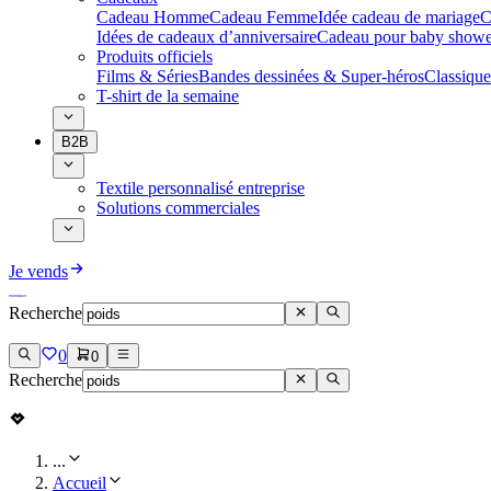
Cadeau Homme
Cadeau Femme
Idée cadeau de mariage​
C
Idées de cadeaux d’anniversaire
Cadeau pour baby showe
Produits officiels
Films & Séries
Bandes dessinées & Super-héros
Classique
T-shirt de la semaine
B2B
Textile personnalisé entreprise
Solutions commerciales
Je vends
Recherche
0
0
Recherche
...
Accueil