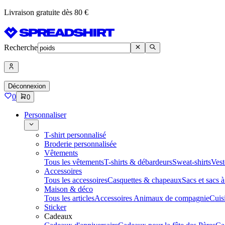
Livraison gratuite dès 80 €
Recherche
Déconnexion
0
0
Personnaliser
T-shirt personnalisé
Broderie personnalisée
Vêtements
Tous les vêtements
T-shirts & débardeurs
Sweat-shirts
Vest
Accessoires
Tous les accessoires
Casquettes & chapeaux
Sacs et sacs 
Maison & déco
Tous les articles
Accessoires Animaux de compagnie
Cuis
Sticker
Cadeaux