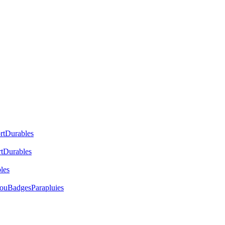
rt
Durables
t
Durables
les
cou
Badges
Parapluies