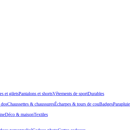
es et gilets
Pantalons et shorts
Vêtements de sport
Durables
à dos
Chaussettes & chaussures
Écharpes & tours de cou
Badges
Parapluie
ine
Déco & maison
Textiles