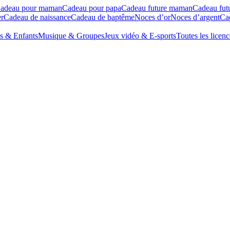
adeau pour maman
Cadeau pour papa
Cadeau future maman
Cadeau fut
r
Cadeau de naissance
Cadeau de baptême
Noces d’or
Noces d’argent
Cad
s & Enfants
Musique & Groupes
Jeux vidéo & E-sports
Toutes les licenc