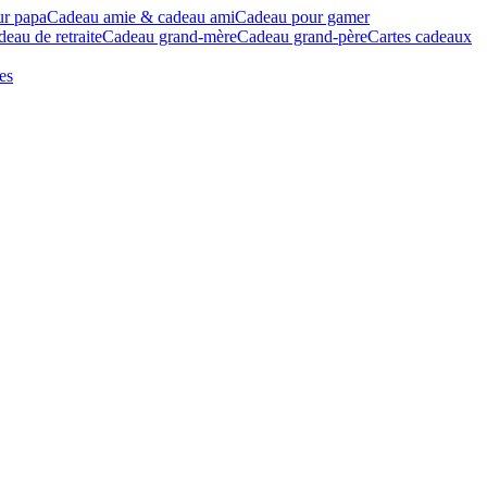
ur papa
Cadeau amie & cadeau ami
Cadeau pour gamer
eau de retraite
Cadeau grand-mère
Cadeau grand-père
Cartes cadeaux
es