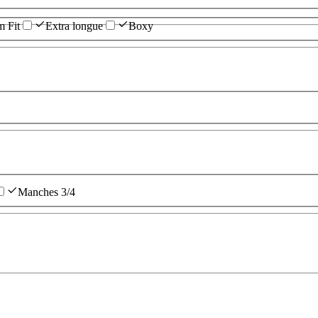
m Fit
Extra longue
Boxy
Manches 3/4