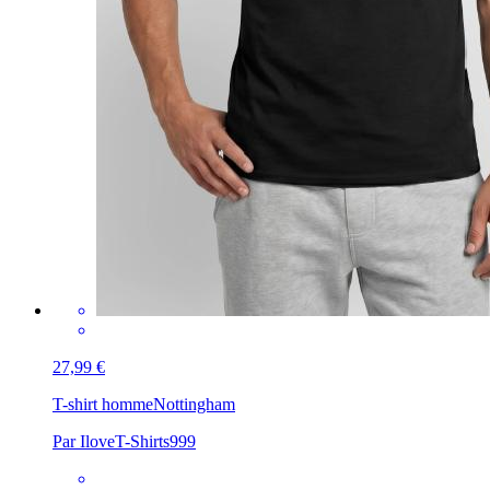
27,99 €
T-shirt homme
Nottingham
Par IloveT-Shirts999