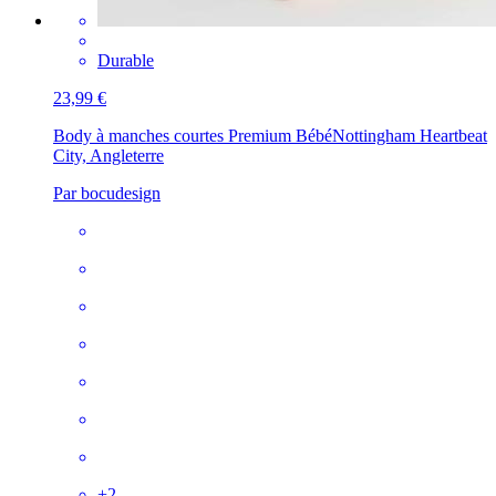
Durable
23,99 €
Body à manches courtes Premium Bébé
Nottingham Heartbeat
City, Angleterre
Par bocudesign
+
2