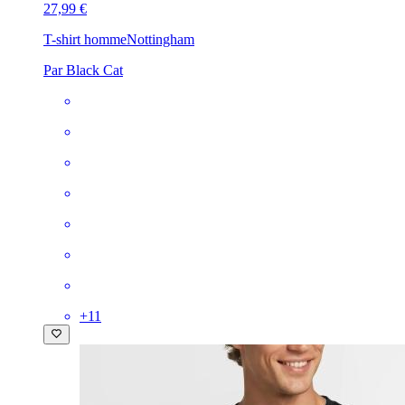
27,99 €
T-shirt homme
Nottingham
Par Black Cat
+
11