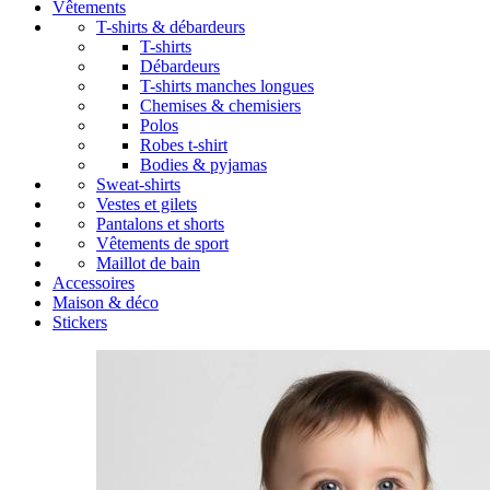
Vêtements
T-shirts & débardeurs
T-shirts
Débardeurs
T-shirts manches longues
Chemises & chemisiers
Polos
Robes t-shirt
Bodies & pyjamas
Sweat-shirts
Vestes et gilets
Pantalons et shorts
Vêtements de sport
Maillot de bain
Accessoires
Maison & déco
Stickers