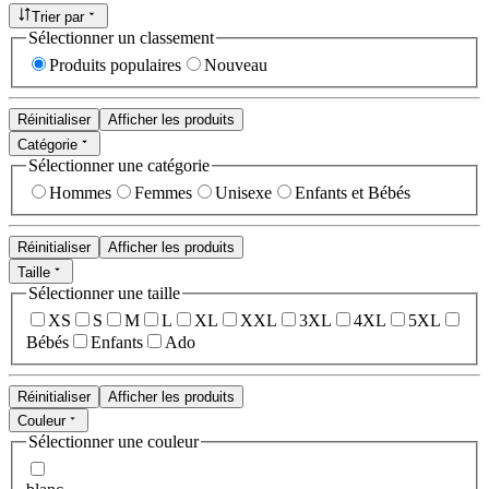
Trier par
Sélectionner un classement
Produits populaires
Nouveau
Réinitialiser
Afficher les produits
Catégorie
Sélectionner une catégorie
Hommes
Femmes
Unisexe
Enfants et Bébés
Réinitialiser
Afficher les produits
Taille
Sélectionner une taille
XS
S
M
L
XL
XXL
3XL
4XL
5XL
Bébés
Enfants
Ado
Réinitialiser
Afficher les produits
Couleur
Sélectionner une couleur