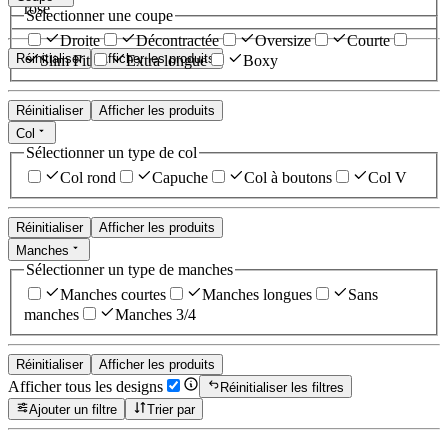
rose
Sélectionner une coupe
Droite
Décontractée
Oversize
Courte
Réinitialiser
Afficher les produits
Slim Fit
Extra longue
Boxy
Réinitialiser
Afficher les produits
Col
Sélectionner un type de col
Col rond
Capuche
Col à boutons
Col V
Réinitialiser
Afficher les produits
Manches
Sélectionner un type de manches
Manches courtes
Manches longues
Sans
manches
Manches 3/4
Réinitialiser
Afficher les produits
Afficher tous les designs
Réinitialiser les filtres
Ajouter un filtre
Trier par