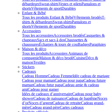
débardeurs
Sweat-shirts
Vestes et gilets
Pantalons et
shorts
Vêtements de sport
Durables
Enfant & Bébé
Tous les produits Enfant & Bébé
Vêtements brodés
T-
shirts & débardeurs
Sweat-shirts
Pantalons et
shorts
Vêtements de sport
Durables
Accessoires
Tous les accessoires
Accessoires brodés
Casquettes &
chapeaux
Sacs et sacs à dos
Chaussettes &
chaussures
Écharpes & tours de cou
Badges
Parapluies
Maison & déco
Tous les produits
Accessoires Animaux de
compagnie
Maison & déco brodé
Cuisine
Déco &
maison
Textiles
Stickers
Cadeaux
Cadeau Homme
Cadeau Femme
Idée cadeau de mariage​
Cadeau pour maman
Cadeau pour papa
Cadeau future
maman
Cadeau futur papa
Cadeau amie & cadeau
ami
Cadeau pour gamer
Idées de cadeaux d’anniversaire
Cadeau pour baby
shower
Cadeau de naissance
Cadeau de baptême
Noces
d’or
Noces d’argent
Cadeau de retraite
Cadeau grand-
mère
Cadeau grand-père
Cartes cadeaux
Produits officiels