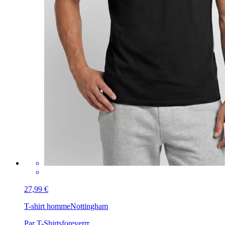
27,99 €
T-shirt homme
Nottingham
Par T-Shirtsforeverrr