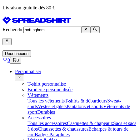
Livraison gratuite dès 80 €
Recherche
Déconnexion
0
0
Personnaliser
T-shirt personnalisé
Broderie personnalisée
Vêtements
Tous les vêtements
T-shirts & débardeurs
Sweat-
shirts
Vestes et gilets
Pantalons et shorts
Vêtements de
sport
Durables
Accessoires
Tous les accessoires
Casquettes & chapeaux
Sacs et sacs
à dos
Chaussettes & chaussures
Écharpes & tours de
cou
Badges
Parapluies