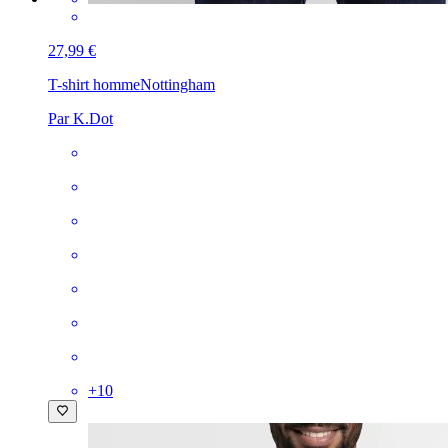
27,99 €
T-shirt homme
Nottingham
Par K.Dot
+
10