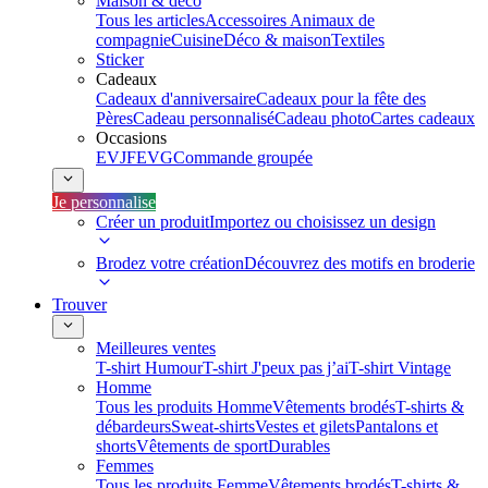
Maison & déco
Tous les articles
Accessoires Animaux de
compagnie
Cuisine
Déco & maison
Textiles
Sticker
Cadeaux
Cadeaux d'anniversaire
Cadeaux pour la fête des
Pères
Cadeau personnalisé
Cadeau photo
Cartes cadeaux
Occasions
EVJF
EVG
Commande groupée
Je personnalise
Créer un produit
Importez ou choisissez un design
Brodez votre création
Découvrez des motifs en broderie
Trouver
Meilleures ventes
T-shirt Humour
T-shirt J'peux pas j’ai
T-shirt Vintage
Homme
Tous les produits Homme
Vêtements brodés
T-shirts &
débardeurs
Sweat-shirts
Vestes et gilets
Pantalons et
shorts
Vêtements de sport
Durables
Femmes
Tous les produits Femme
Vêtements brodés
T-shirts &