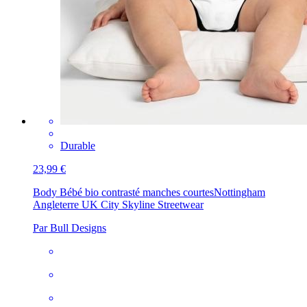
Durable
23,99 €
Body Bébé bio contrasté manches courtes
Nottingham
Angleterre UK City Skyline Streetwear
Par Bull Designs