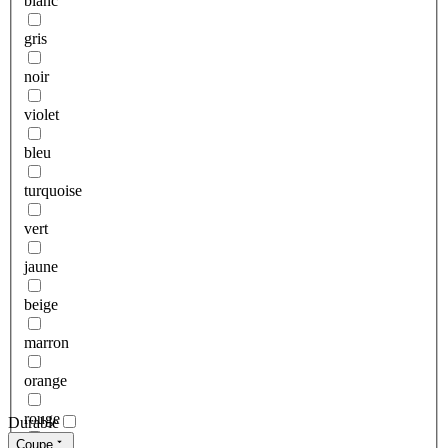
blanc
gris
noir
violet
bleu
turquoise
vert
jaune
beige
marron
orange
rouge
Durable
Coupe