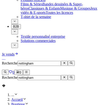
Films & Séries
Bandes dessinées & Super-
héros
Classiques & Enfants
Musique & Groupes
Jeux
vidéo & E-sports
Toutes les licences
T-shirt de la semaine
B2B
Textile personnalisé entreprise
Solutions commerciales
Je vends
Recherche
0
0
Recherche
...
Accueil
Boutique