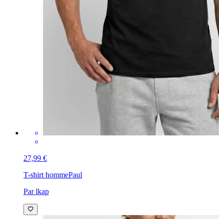
27,99 €
T-shirt homme
Paul
Par lkap