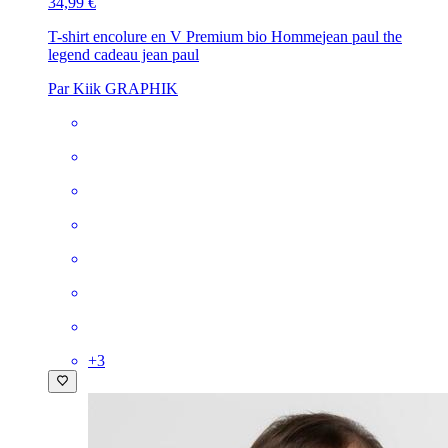
34,99 €
T-shirt encolure en V Premium bio Homme
jean paul the
legend cadeau jean paul
Par Kiik GRAPHIK
+
3