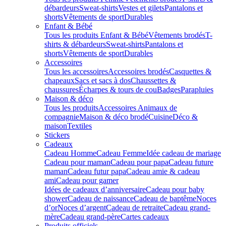
débardeurs
Sweat-shirts
Vestes et gilets
Pantalons et
shorts
Vêtements de sport
Durables
Enfant & Bébé
Tous les produits Enfant & Bébé
Vêtements brodés
T-
shirts & débardeurs
Sweat-shirts
Pantalons et
shorts
Vêtements de sport
Durables
Accessoires
Tous les accessoires
Accessoires brodés
Casquettes &
chapeaux
Sacs et sacs à dos
Chaussettes &
chaussures
Écharpes & tours de cou
Badges
Parapluies
Maison & déco
Tous les produits
Accessoires Animaux de
compagnie
Maison & déco brodé
Cuisine
Déco &
maison
Textiles
Stickers
Cadeaux
Cadeau Homme
Cadeau Femme
Idée cadeau de mariage​
Cadeau pour maman
Cadeau pour papa
Cadeau future
maman
Cadeau futur papa
Cadeau amie & cadeau
ami
Cadeau pour gamer
Idées de cadeaux d’anniversaire
Cadeau pour baby
shower
Cadeau de naissance
Cadeau de baptême
Noces
d’or
Noces d’argent
Cadeau de retraite
Cadeau grand-
mère
Cadeau grand-père
Cartes cadeaux
Produits officiels