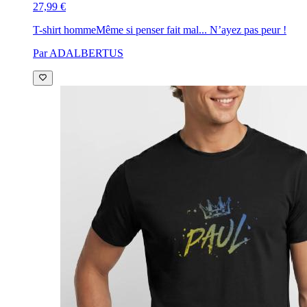
27,99 €
T-shirt homme
Même si penser fait mal... N’ayez pas peur !
Par ADALBERTUS