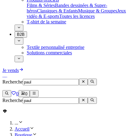
Films & Séries
Bandes dessinées & Super-
héros
Classiques & Enfants
Musique & Groupes
Jeux
vidéo & E-sports
Toutes les licences
T-shirt de la semaine
B2B
Textile personnalisé entreprise
Solutions commerciales
Je vends
Recherche
0
0
Recherche
...
Accueil
Boutique