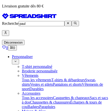
Livraison gratuite dès 80 €
Recherche
Déconnexion
0
0
Personnaliser
T-shirt personnalisé
Broderie personnalisée
Vêtements
Tous les vêtements
T-shirts & débardeurs
Sweat-
shirts
Vestes et gilets
Pantalons et shorts
Vêtements de
sport
Durables
Accessoires
Tous les accessoires
Casquettes & chapeaux
Sacs et sacs
à dos
Chaussettes & chaussures
Écharpes & tours de
cou
Badges
Parapluies