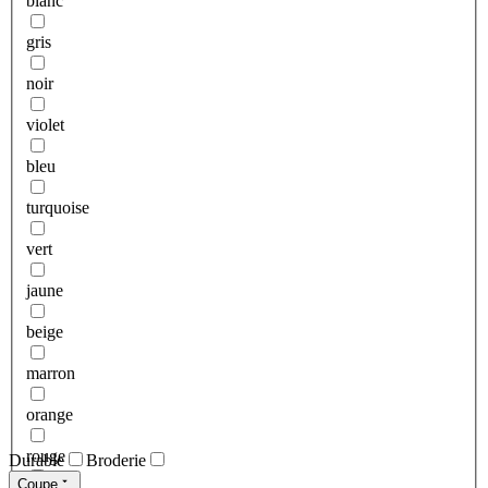
blanc
gris
noir
violet
bleu
turquoise
vert
jaune
beige
marron
orange
rouge
Durable
Broderie
Coupe