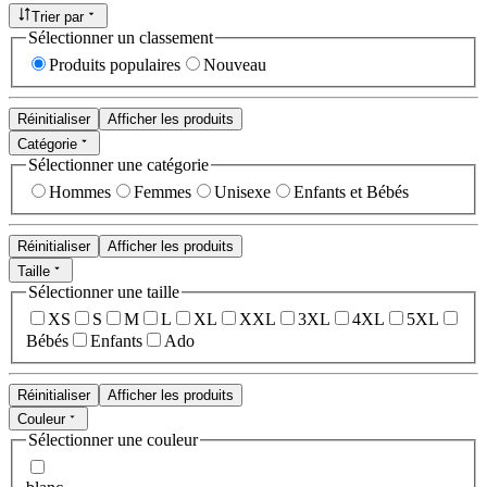
Trier par
Sélectionner un classement
Produits populaires
Nouveau
Réinitialiser
Afficher les produits
Catégorie
Sélectionner une catégorie
Hommes
Femmes
Unisexe
Enfants et Bébés
Réinitialiser
Afficher les produits
Taille
Sélectionner une taille
XS
S
M
L
XL
XXL
3XL
4XL
5XL
Bébés
Enfants
Ado
Réinitialiser
Afficher les produits
Couleur
Sélectionner une couleur