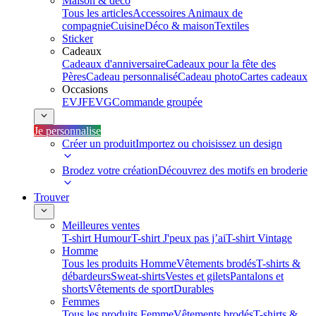
Maison & déco
Tous les articles
Accessoires Animaux de
compagnie
Cuisine
Déco & maison
Textiles
Sticker
Cadeaux
Cadeaux d'anniversaire
Cadeaux pour la fête des
Pères
Cadeau personnalisé
Cadeau photo
Cartes cadeaux
Occasions
EVJF
EVG
Commande groupée
Je personnalise
Créer un produit
Importez ou choisissez un design
Brodez votre création
Découvrez des motifs en broderie
Trouver
Meilleures ventes
T-shirt Humour
T-shirt J'peux pas j’ai
T-shirt Vintage
Homme
Tous les produits Homme
Vêtements brodés
T-shirts &
débardeurs
Sweat-shirts
Vestes et gilets
Pantalons et
shorts
Vêtements de sport
Durables
Femmes
Tous les produits Femme
Vêtements brodés
T-shirts &