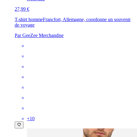
27,99 €
T-shirt homme
Francfort, Allemagne, coordonne un souvenir
de voyage
Par GeeZee Merchandise
+
10