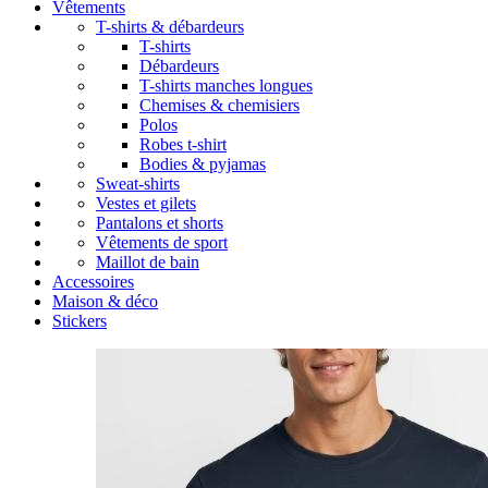
Vêtements
T-shirts & débardeurs
T-shirts
Débardeurs
T-shirts manches longues
Chemises & chemisiers
Polos
Robes t-shirt
Bodies & pyjamas
Sweat-shirts
Vestes et gilets
Pantalons et shorts
Vêtements de sport
Maillot de bain
Accessoires
Maison & déco
Stickers