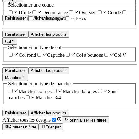
rose
Sélectionner une coupe
Droite
Décontractée
Oversize
Courte
Réinitialiser
Afficher les produits
Slim Fit
Extra longue
Boxy
Réinitialiser
Afficher les produits
Col
Sélectionner un type de col
Col rond
Capuche
Col à boutons
Col V
Réinitialiser
Afficher les produits
Manches
Sélectionner un type de manches
Manches courtes
Manches longues
Sans
manches
Manches 3/4
Réinitialiser
Afficher les produits
Afficher tous les designs
Réinitialiser les filtres
Ajouter un filtre
Trier par