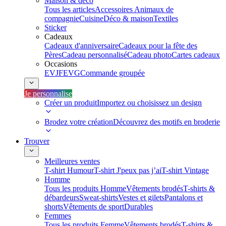
Maison & déco
Tous les articles
Accessoires Animaux de
compagnie
Cuisine
Déco & maison
Textiles
Sticker
Cadeaux
Cadeaux d'anniversaire
Cadeaux pour la fête des
Pères
Cadeau personnalisé
Cadeau photo
Cartes cadeaux
Occasions
EVJF
EVG
Commande groupée
Je personnalise
Créer un produit
Importez ou choisissez un design
Brodez votre création
Découvrez des motifs en broderie
Trouver
Meilleures ventes
T-shirt Humour
T-shirt J'peux pas j’ai
T-shirt Vintage
Homme
Tous les produits Homme
Vêtements brodés
T-shirts &
débardeurs
Sweat-shirts
Vestes et gilets
Pantalons et
shorts
Vêtements de sport
Durables
Femmes
Tous les produits Femme
Vêtements brodés
T-shirts &