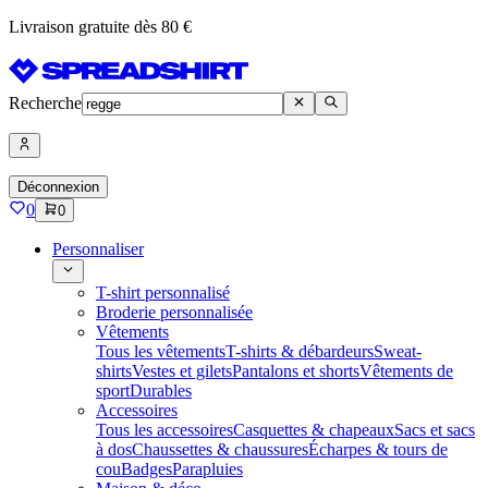
Livraison gratuite dès 80 €
Recherche
Déconnexion
0
0
Personnaliser
T-shirt personnalisé
Broderie personnalisée
Vêtements
Tous les vêtements
T-shirts & débardeurs
Sweat-
shirts
Vestes et gilets
Pantalons et shorts
Vêtements de
sport
Durables
Accessoires
Tous les accessoires
Casquettes & chapeaux
Sacs et sacs
à dos
Chaussettes & chaussures
Écharpes & tours de
cou
Badges
Parapluies