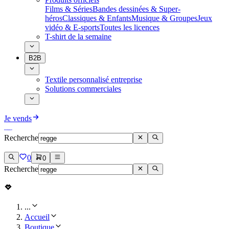
Films & Séries
Bandes dessinées & Super-
héros
Classiques & Enfants
Musique & Groupes
Jeux
vidéo & E-sports
Toutes les licences
T-shirt de la semaine
B2B
Textile personnalisé entreprise
Solutions commerciales
Je vends
Recherche
0
0
Recherche
...
Accueil
Boutique