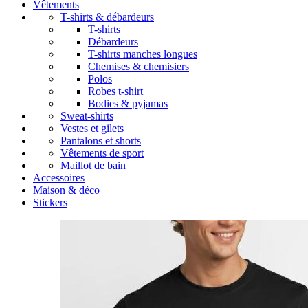
Vêtements
T-shirts & débardeurs
T-shirts
Débardeurs
T-shirts manches longues
Chemises & chemisiers
Polos
Robes t-shirt
Bodies & pyjamas
Sweat-shirts
Vestes et gilets
Pantalons et shorts
Vêtements de sport
Maillot de bain
Accessoires
Maison & déco
Stickers