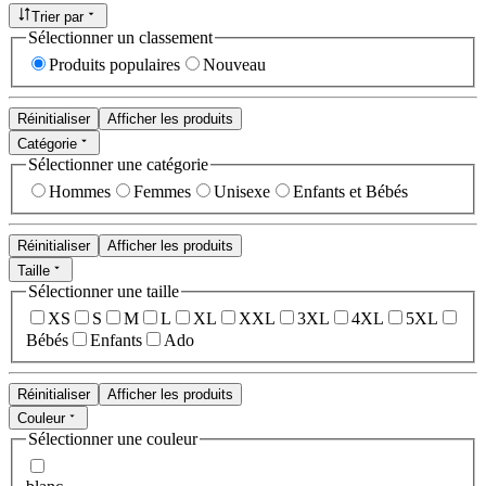
Trier par
Sélectionner un classement
Produits populaires
Nouveau
Réinitialiser
Afficher les produits
Catégorie
Sélectionner une catégorie
Hommes
Femmes
Unisexe
Enfants et Bébés
Réinitialiser
Afficher les produits
Taille
Sélectionner une taille
XS
S
M
L
XL
XXL
3XL
4XL
5XL
Bébés
Enfants
Ado
Réinitialiser
Afficher les produits
Couleur
Sélectionner une couleur