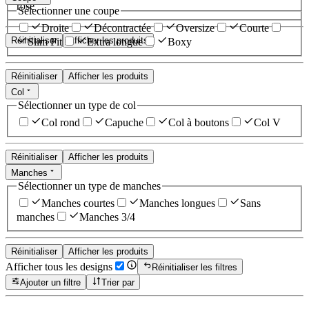
rose
Sélectionner une coupe
Droite
Décontractée
Oversize
Courte
Réinitialiser
Afficher les produits
Slim Fit
Extra longue
Boxy
Réinitialiser
Afficher les produits
Col
Sélectionner un type de col
Col rond
Capuche
Col à boutons
Col V
Réinitialiser
Afficher les produits
Manches
Sélectionner un type de manches
Manches courtes
Manches longues
Sans
manches
Manches 3/4
Réinitialiser
Afficher les produits
Afficher tous les designs
Réinitialiser les filtres
Ajouter un filtre
Trier par