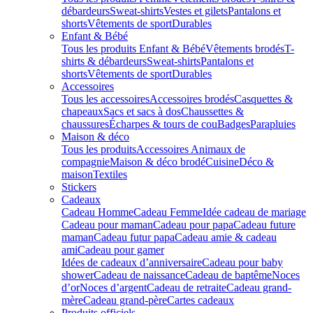
débardeurs
Sweat-shirts
Vestes et gilets
Pantalons et
shorts
Vêtements de sport
Durables
Enfant & Bébé
Tous les produits Enfant & Bébé
Vêtements brodés
T-
shirts & débardeurs
Sweat-shirts
Pantalons et
shorts
Vêtements de sport
Durables
Accessoires
Tous les accessoires
Accessoires brodés
Casquettes &
chapeaux
Sacs et sacs à dos
Chaussettes &
chaussures
Écharpes & tours de cou
Badges
Parapluies
Maison & déco
Tous les produits
Accessoires Animaux de
compagnie
Maison & déco brodé
Cuisine
Déco &
maison
Textiles
Stickers
Cadeaux
Cadeau Homme
Cadeau Femme
Idée cadeau de mariage​
Cadeau pour maman
Cadeau pour papa
Cadeau future
maman
Cadeau futur papa
Cadeau amie & cadeau
ami
Cadeau pour gamer
Idées de cadeaux d’anniversaire
Cadeau pour baby
shower
Cadeau de naissance
Cadeau de baptême
Noces
d’or
Noces d’argent
Cadeau de retraite
Cadeau grand-
mère
Cadeau grand-père
Cartes cadeaux
Produits officiels