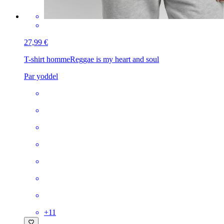
27,99 €
T-shirt homme
Reggae is my heart and soul
Par yoddel
+
11