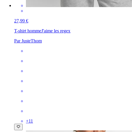
27,99 €
T-shirt homme
J'aime les regex
Par JusteThom
+
11