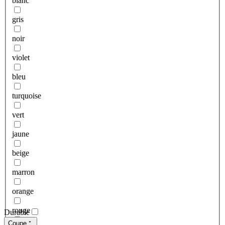
blanc
gris
noir
violet
bleu
turquoise
vert
jaune
beige
marron
orange
rouge
Durable
Coupe