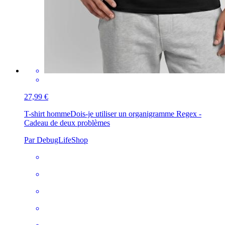
27,99 €
T-shirt homme
Dois-je utiliser un organigramme Regex -
Cadeau de deux problèmes
Par DebugLifeShop