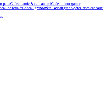
ur papa
Cadeau amie & cadeau ami
Cadeau pour gamer
eau de retraite
Cadeau grand-mère
Cadeau grand-père
Cartes cadeaux
es