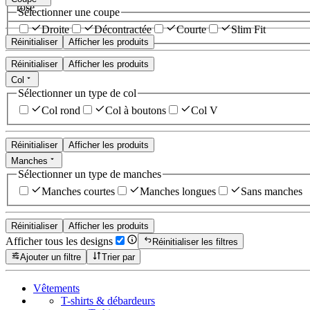
rose
Sélectionner une coupe
Droite
Décontractée
Courte
Slim Fit
Réinitialiser
Afficher les produits
Réinitialiser
Afficher les produits
Col
Sélectionner un type de col
Col rond
Col à boutons
Col V
Réinitialiser
Afficher les produits
Manches
Sélectionner un type de manches
Manches courtes
Manches longues
Sans manches
Réinitialiser
Afficher les produits
Afficher tous les designs
Réinitialiser les filtres
Ajouter un filtre
Trier par
Vêtements
T-shirts & débardeurs