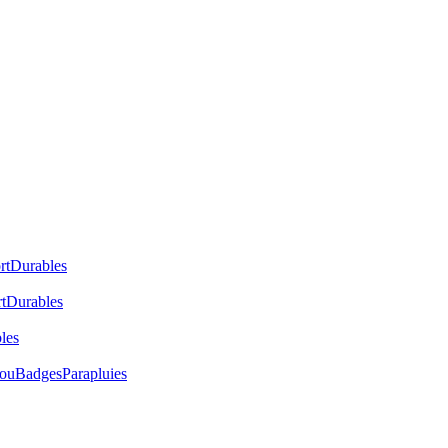
rt
Durables
t
Durables
les
cou
Badges
Parapluies