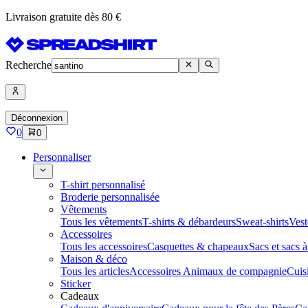
Livraison gratuite dès 80 €
Recherche
Déconnexion
0
0
Personnaliser
T-shirt personnalisé
Broderie personnalisée
Vêtements
Tous les vêtements
T-shirts & débardeurs
Sweat-shirts
Vest
Accessoires
Tous les accessoires
Casquettes & chapeaux
Sacs et sacs 
Maison & déco
Tous les articles
Accessoires Animaux de compagnie
Cuis
Sticker
Cadeaux