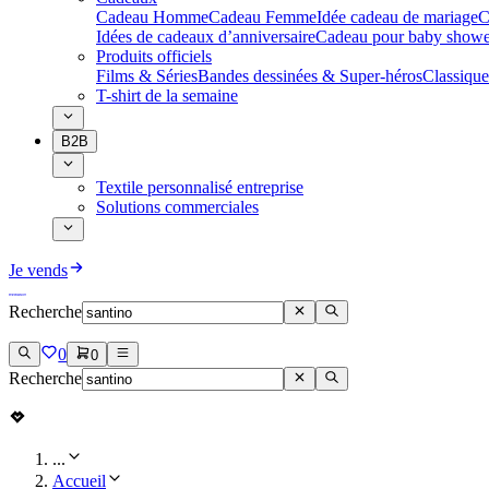
Cadeau Homme
Cadeau Femme
Idée cadeau de mariage​
C
Idées de cadeaux d’anniversaire
Cadeau pour baby showe
Produits officiels
Films & Séries
Bandes dessinées & Super-héros
Classique
T-shirt de la semaine
B2B
Textile personnalisé entreprise
Solutions commerciales
Je vends
Recherche
0
0
Recherche
...
Accueil