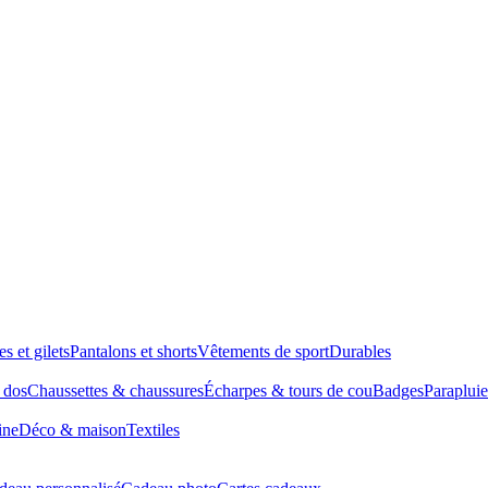
es et gilets
Pantalons et shorts
Vêtements de sport
Durables
à dos
Chaussettes & chaussures
Écharpes & tours de cou
Badges
Parapluie
ine
Déco & maison
Textiles