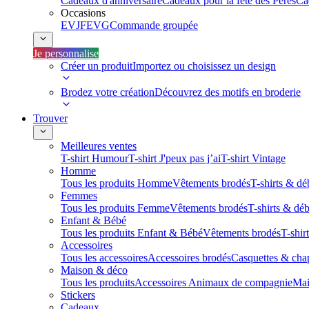
Cadeaux d'anniversaire
Cadeaux pour la fête des Pères
Ca
Occasions
EVJF
EVG
Commande groupée
Je personnalise
Créer un produit
Importez ou choisissez un design
Brodez votre création
Découvrez des motifs en broderie
Trouver
Meilleures ventes
T-shirt Humour
T-shirt J'peux pas j’ai
T-shirt Vintage
Homme
Tous les produits Homme
Vêtements brodés
T-shirts & dé
Femmes
Tous les produits Femme
Vêtements brodés
T-shirts & dé
Enfant & Bébé
Tous les produits Enfant & Bébé
Vêtements brodés
T-shir
Accessoires
Tous les accessoires
Accessoires brodés
Casquettes & cha
Maison & déco
Tous les produits
Accessoires Animaux de compagnie
Mai
Stickers
Cadeaux