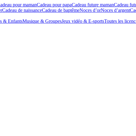
adeau pour maman
Cadeau pour papa
Cadeau future maman
Cadeau fut
r
Cadeau de naissance
Cadeau de baptême
Noces d’or
Noces d’argent
Cad
s & Enfants
Musique & Groupes
Jeux vidéo & E-sports
Toutes les licenc