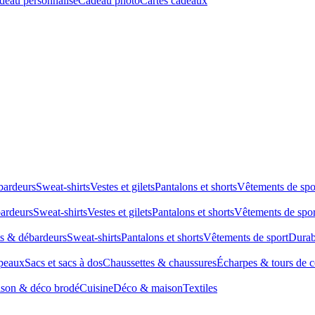
deau personnalisé
Cadeau photo
Cartes cadeaux
bardeurs
Sweat-shirts
Vestes et gilets
Pantalons et shorts
Vêtements de spo
bardeurs
Sweat-shirts
Vestes et gilets
Pantalons et shorts
Vêtements de spor
ts & débardeurs
Sweat-shirts
Pantalons et shorts
Vêtements de sport
Durab
peaux
Sacs et sacs à dos
Chaussettes & chaussures
Écharpes & tours de 
son & déco brodé
Cuisine
Déco & maison
Textiles