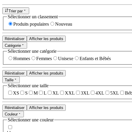
Trier par
Sélectionner un classement
Produits populaires
Nouveau
Réinitialiser
Afficher les produits
Catégorie
Sélectionner une catégorie
Hommes
Femmes
Unisexe
Enfants et Bébés
Réinitialiser
Afficher les produits
Taille
Sélectionner une taille
XS
S
M
L
XL
XXL
3XL
4XL
5XL
Béb
Réinitialiser
Afficher les produits
Couleur
Sélectionner une couleur