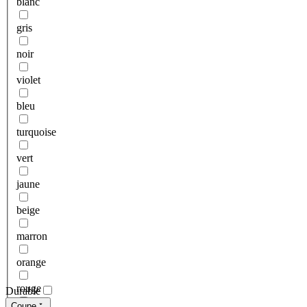
blanc
gris
noir
violet
bleu
turquoise
vert
jaune
beige
marron
orange
rouge
Durable
Coupe