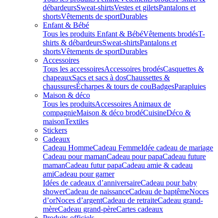
débardeurs
Sweat-shirts
Vestes et gilets
Pantalons et
shorts
Vêtements de sport
Durables
Enfant & Bébé
Tous les produits Enfant & Bébé
Vêtements brodés
T-
shirts & débardeurs
Sweat-shirts
Pantalons et
shorts
Vêtements de sport
Durables
Accessoires
Tous les accessoires
Accessoires brodés
Casquettes &
chapeaux
Sacs et sacs à dos
Chaussettes &
chaussures
Écharpes & tours de cou
Badges
Parapluies
Maison & déco
Tous les produits
Accessoires Animaux de
compagnie
Maison & déco brodé
Cuisine
Déco &
maison
Textiles
Stickers
Cadeaux
Cadeau Homme
Cadeau Femme
Idée cadeau de mariage​
Cadeau pour maman
Cadeau pour papa
Cadeau future
maman
Cadeau futur papa
Cadeau amie & cadeau
ami
Cadeau pour gamer
Idées de cadeaux d’anniversaire
Cadeau pour baby
shower
Cadeau de naissance
Cadeau de baptême
Noces
d’or
Noces d’argent
Cadeau de retraite
Cadeau grand-
mère
Cadeau grand-père
Cartes cadeaux
Produits officiels