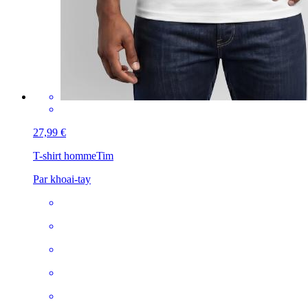
27,99 €
T-shirt homme
Tim
Par khoai-tay