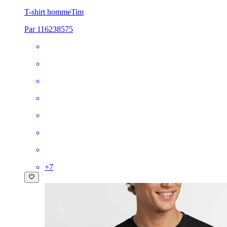
T-shirt homme
Tim
Par 116238575
+
7