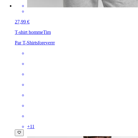
27,99 €
T-shirt homme
Tim
Par T-Shirtsforeverrr
+
11