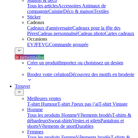
Maison & déco
Tous les articles
Accessoires Animaux de
compagnie
Cuisine
Déco & maison
Textiles
Sticker
Cadeaux
Cadeaux d'anniversaire
Cadeaux pour la fête des
Pères
Cadeau personnalisé
Cadeau photo
Cartes cadeaux
Occasions
EVJF
EVG
Commande groupée
Je personnalise
Créer un produit
Importez ou choisissez un design
Brodez votre création
Découvrez des motifs en broderie
Trouver
Meilleures ventes
T-shirt Humour
T-shirt J'peux pas j’ai
T-shirt Vintage
Homme
Tous les produits Homme
Vêtements brodés
T-shirts &
débardeurs
Sweat-shirts
Vestes et gilets
Pantalons et
shorts
Vêtements de sport
Durables
Femmes
Tous les produits Femme
Vêtements brodés
T-shirts &