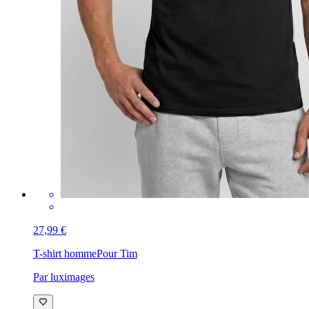
27,99 €
T-shirt homme
Pour Tim
Par luximages