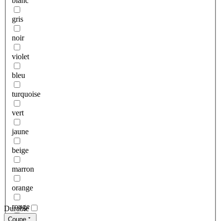
blanc
gris
noir
violet
bleu
turquoise
vert
jaune
beige
marron
orange
rouge
Durable
Coupe