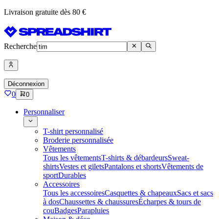
Livraison gratuite dès 80 €
Recherche
Déconnexion
0
0
Personnaliser
T-shirt personnalisé
Broderie personnalisée
Vêtements
Tous les vêtements
T-shirts & débardeurs
Sweat-
shirts
Vestes et gilets
Pantalons et shorts
Vêtements de
sport
Durables
Accessoires
Tous les accessoires
Casquettes & chapeaux
Sacs et sacs
à dos
Chaussettes & chaussures
Écharpes & tours de
cou
Badges
Parapluies