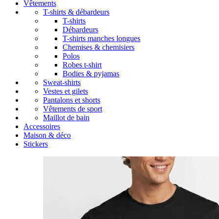
Vêtements
T-shirts & débardeurs
T-shirts
Débardeurs
T-shirts manches longues
Chemises & chemisiers
Polos
Robes t-shirt
Bodies & pyjamas
Sweat-shirts
Vestes et gilets
Pantalons et shorts
Vêtements de sport
Maillot de bain
Accessoires
Maison & déco
Stickers