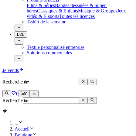
Films & Séries
Bandes dessinées & Super-
héros
Classiques & Enfants
Musique & Groupes
Jeux
vidéo & E-sports
Toutes les licences
T-shirt de la semaine
B2B
Textile personnalisé entreprise
Solutions commerciales
Je vends
Recherche
0
0
Recherche
...
Accueil
Boutique