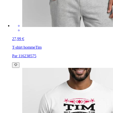
27,99 €
T-shirt homme
Tim
Par 116238575