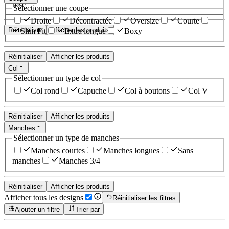
rose
Sélectionner une coupe
Droite
Décontractée
Oversize
Courte
Réinitialiser
Afficher les produits
Slim Fit
Extra longue
Boxy
Réinitialiser
Afficher les produits
Col
Sélectionner un type de col
Col rond
Capuche
Col à boutons
Col V
Réinitialiser
Afficher les produits
Manches
Sélectionner un type de manches
Manches courtes
Manches longues
Sans
manches
Manches 3/4
Réinitialiser
Afficher les produits
Afficher tous les designs
Réinitialiser les filtres
Ajouter un filtre
Trier par