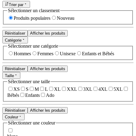
Trier par
Sélectionner un classement
Produits populaires
Nouveau
Réinitialiser
Afficher les produits
Catégorie
Sélectionner une catégorie
Hommes
Femmes
Unisexe
Enfants et Bébés
Réinitialiser
Afficher les produits
Taille
Sélectionner une taille
XS
S
M
L
XL
XXL
3XL
4XL
5XL
Bébés
Enfants
Ado
Réinitialiser
Afficher les produits
Couleur
Sélectionner une couleur