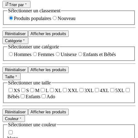
Trier par
Sélectionner un classement
Produits populaires
Nouveau
Réinitialiser
Afficher les produits
Catégorie
Sélectionner une catégorie
Hommes
Femmes
Unisexe
Enfants et Bébés
Réinitialiser
Afficher les produits
Taille
Sélectionner une taille
XS
S
M
L
XL
XXL
3XL
4XL
5XL
Bébés
Enfants
Ado
Réinitialiser
Afficher les produits
Couleur
Sélectionner une couleur