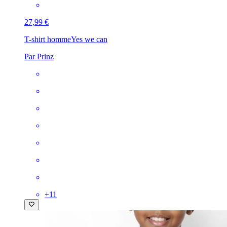
27,99 €
T-shirt homme
Yes we can
Par Prinz
+
11