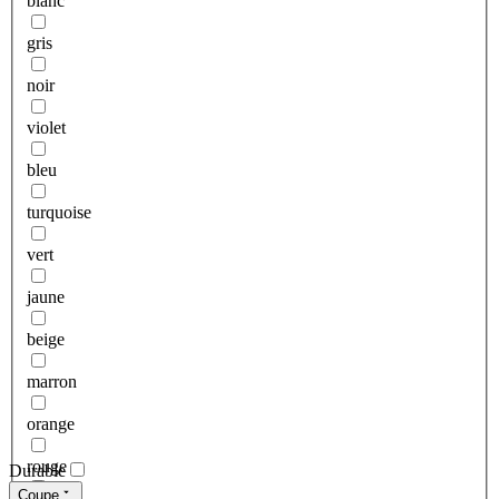
blanc
gris
noir
violet
bleu
turquoise
vert
jaune
beige
marron
orange
rouge
Durable
Coupe