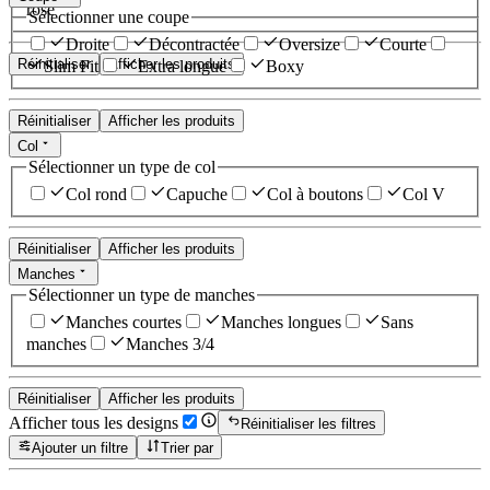
rose
Sélectionner une coupe
Droite
Décontractée
Oversize
Courte
Réinitialiser
Afficher les produits
Slim Fit
Extra longue
Boxy
Réinitialiser
Afficher les produits
Col
Sélectionner un type de col
Col rond
Capuche
Col à boutons
Col V
Réinitialiser
Afficher les produits
Manches
Sélectionner un type de manches
Manches courtes
Manches longues
Sans
manches
Manches 3/4
Réinitialiser
Afficher les produits
Afficher tous les designs
Réinitialiser les filtres
Ajouter un filtre
Trier par