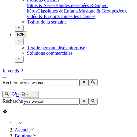
Films & Séries
Bandes dessinées & Super-
héros
Classiques & Enfants
Musique & Groupes
Jeux
vidéo & E-sports
Toutes les licences
T-shirt de la semaine
B2B
Textile personnalisé entreprise
Solutions commerciales
Je vends
Recherche
0
0
Recherche
...
Accueil
Boutique