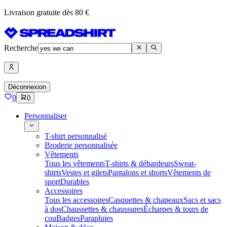
Livraison gratuite dès 80 €
Recherche
Déconnexion
0
0
Personnaliser
T-shirt personnalisé
Broderie personnalisée
Vêtements
Tous les vêtements
T-shirts & débardeurs
Sweat-
shirts
Vestes et gilets
Pantalons et shorts
Vêtements de
sport
Durables
Accessoires
Tous les accessoires
Casquettes & chapeaux
Sacs et sacs
à dos
Chaussettes & chaussures
Écharpes & tours de
cou
Badges
Parapluies