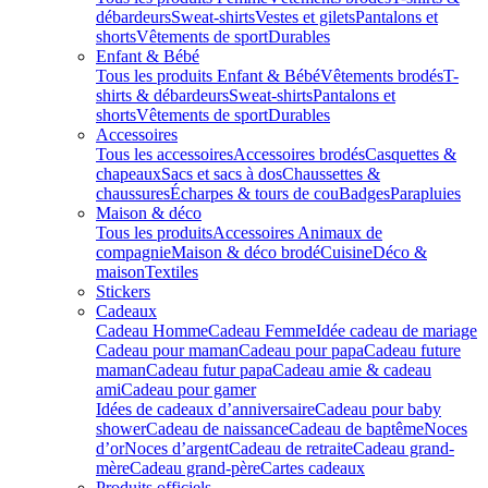
débardeurs
Sweat-shirts
Vestes et gilets
Pantalons et
shorts
Vêtements de sport
Durables
Enfant & Bébé
Tous les produits Enfant & Bébé
Vêtements brodés
T-
shirts & débardeurs
Sweat-shirts
Pantalons et
shorts
Vêtements de sport
Durables
Accessoires
Tous les accessoires
Accessoires brodés
Casquettes &
chapeaux
Sacs et sacs à dos
Chaussettes &
chaussures
Écharpes & tours de cou
Badges
Parapluies
Maison & déco
Tous les produits
Accessoires Animaux de
compagnie
Maison & déco brodé
Cuisine
Déco &
maison
Textiles
Stickers
Cadeaux
Cadeau Homme
Cadeau Femme
Idée cadeau de mariage​
Cadeau pour maman
Cadeau pour papa
Cadeau future
maman
Cadeau futur papa
Cadeau amie & cadeau
ami
Cadeau pour gamer
Idées de cadeaux d’anniversaire
Cadeau pour baby
shower
Cadeau de naissance
Cadeau de baptême
Noces
d’or
Noces d’argent
Cadeau de retraite
Cadeau grand-
mère
Cadeau grand-père
Cartes cadeaux
Produits officiels