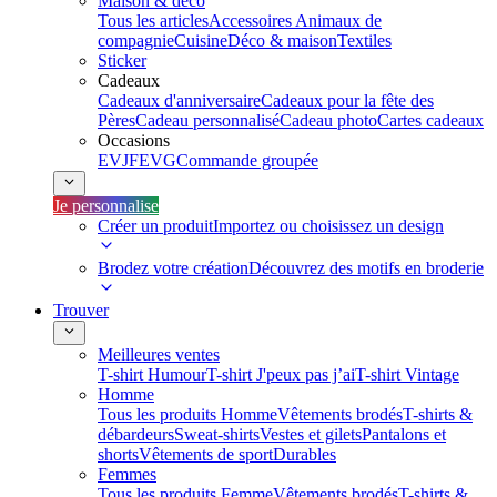
Maison & déco
Tous les articles
Accessoires Animaux de
compagnie
Cuisine
Déco & maison
Textiles
Sticker
Cadeaux
Cadeaux d'anniversaire
Cadeaux pour la fête des
Pères
Cadeau personnalisé
Cadeau photo
Cartes cadeaux
Occasions
EVJF
EVG
Commande groupée
Je personnalise
Créer un produit
Importez ou choisissez un design
Brodez votre création
Découvrez des motifs en broderie
Trouver
Meilleures ventes
T-shirt Humour
T-shirt J'peux pas j’ai
T-shirt Vintage
Homme
Tous les produits Homme
Vêtements brodés
T-shirts &
débardeurs
Sweat-shirts
Vestes et gilets
Pantalons et
shorts
Vêtements de sport
Durables
Femmes
Tous les produits Femme
Vêtements brodés
T-shirts &