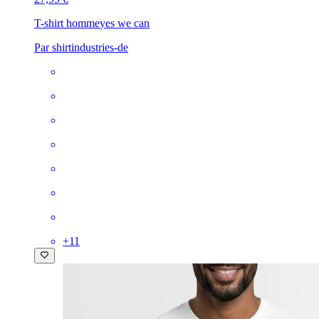
T-shirt homme
yes we can
Par shirtindustries-de
+
11