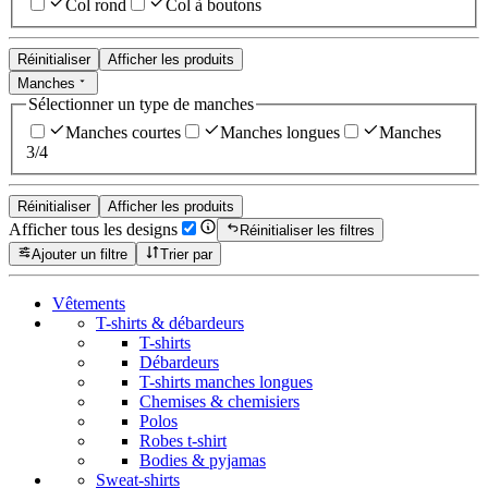
Col rond
Col à boutons
Réinitialiser
Afficher les produits
Manches
Sélectionner un type de manches
Manches courtes
Manches longues
Manches
3/4
Réinitialiser
Afficher les produits
Afficher tous les designs
Réinitialiser les filtres
Ajouter un filtre
Trier par
Vêtements
T-shirts & débardeurs
T-shirts
Débardeurs
T-shirts manches longues
Chemises & chemisiers
Polos
Robes t-shirt
Bodies & pyjamas
Sweat-shirts