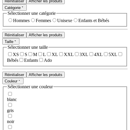
Réinitialiser
Afficher les produits
Catégorie
Sélectionner une catégorie
Hommes
Femmes
Unisexe
Enfants et Bébés
Réinitialiser
Afficher les produits
Taille
Sélectionner une taille
XS
S
M
L
XL
XXL
3XL
4XL
5XL
Bébés
Enfants
Ado
Réinitialiser
Afficher les produits
Couleur
Sélectionner une couleur
blanc
gris
noir