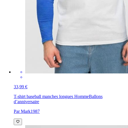
33,99 €
T-shirt baseball manches longues Homme
Ballons
d’anniversaire
Par Mark1987