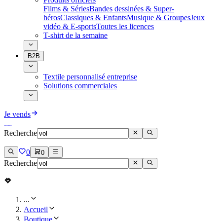
Films & Séries
Bandes dessinées & Super-
héros
Classiques & Enfants
Musique & Groupes
Jeux
vidéo & E-sports
Toutes les licences
T-shirt de la semaine
B2B
Textile personnalisé entreprise
Solutions commerciales
Je vends
Recherche
0
0
Recherche
...
Accueil
Boutique