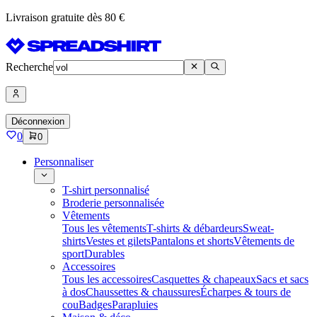
Livraison gratuite dès 80 €
Recherche
Déconnexion
0
0
Personnaliser
T-shirt personnalisé
Broderie personnalisée
Vêtements
Tous les vêtements
T-shirts & débardeurs
Sweat-
shirts
Vestes et gilets
Pantalons et shorts
Vêtements de
sport
Durables
Accessoires
Tous les accessoires
Casquettes & chapeaux
Sacs et sacs
à dos
Chaussettes & chaussures
Écharpes & tours de
cou
Badges
Parapluies