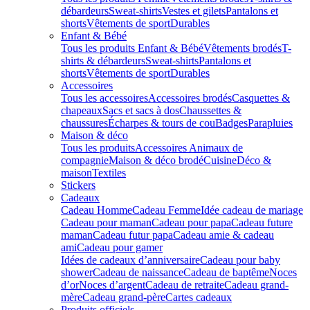
débardeurs
Sweat-shirts
Vestes et gilets
Pantalons et
shorts
Vêtements de sport
Durables
Enfant & Bébé
Tous les produits Enfant & Bébé
Vêtements brodés
T-
shirts & débardeurs
Sweat-shirts
Pantalons et
shorts
Vêtements de sport
Durables
Accessoires
Tous les accessoires
Accessoires brodés
Casquettes &
chapeaux
Sacs et sacs à dos
Chaussettes &
chaussures
Écharpes & tours de cou
Badges
Parapluies
Maison & déco
Tous les produits
Accessoires Animaux de
compagnie
Maison & déco brodé
Cuisine
Déco &
maison
Textiles
Stickers
Cadeaux
Cadeau Homme
Cadeau Femme
Idée cadeau de mariage​
Cadeau pour maman
Cadeau pour papa
Cadeau future
maman
Cadeau futur papa
Cadeau amie & cadeau
ami
Cadeau pour gamer
Idées de cadeaux d’anniversaire
Cadeau pour baby
shower
Cadeau de naissance
Cadeau de baptême
Noces
d’or
Noces d’argent
Cadeau de retraite
Cadeau grand-
mère
Cadeau grand-père
Cartes cadeaux
Produits officiels