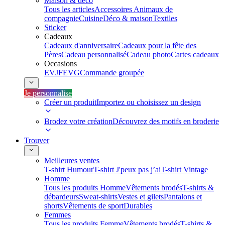
Maison & déco
Tous les articles
Accessoires Animaux de
compagnie
Cuisine
Déco & maison
Textiles
Sticker
Cadeaux
Cadeaux d'anniversaire
Cadeaux pour la fête des
Pères
Cadeau personnalisé
Cadeau photo
Cartes cadeaux
Occasions
EVJF
EVG
Commande groupée
Je personnalise
Créer un produit
Importez ou choisissez un design
Brodez votre création
Découvrez des motifs en broderie
Trouver
Meilleures ventes
T-shirt Humour
T-shirt J'peux pas j’ai
T-shirt Vintage
Homme
Tous les produits Homme
Vêtements brodés
T-shirts &
débardeurs
Sweat-shirts
Vestes et gilets
Pantalons et
shorts
Vêtements de sport
Durables
Femmes
Tous les produits Femme
Vêtements brodés
T-shirts &