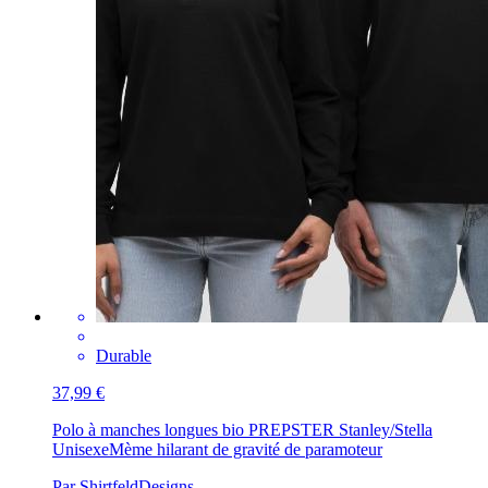
Durable
37,99 €
Polo à manches longues bio PREPSTER Stanley/Stella
Unisexe
Mème hilarant de gravité de paramoteur
Par ShirtfeldDesigns