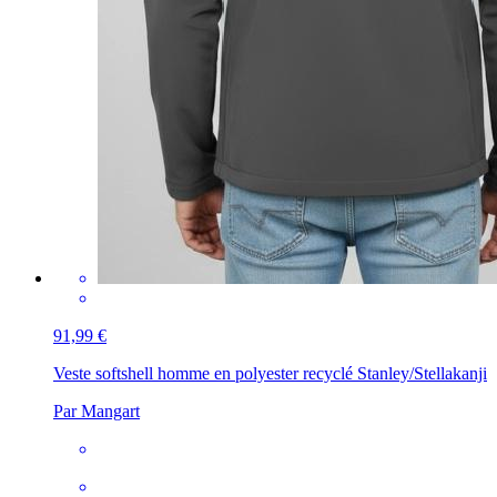
91,99 €
Veste softshell homme en polyester recyclé Stanley/Stella
kanji
Par Mangart