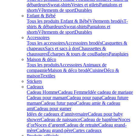
débardeurs
Sweat-shirts
Vestes et gilets
Pantalons et
shorts
Vêtements de sport
Durables
Enfant & Bébé
Tous les produits Enfant & Bébé
Vêtements brodés
T-
shirts & débardeurs
Sweat-shirts
Pantalons et
shorts
Vêtements de sport
Durables
Accessoires
Tous les accessoires
Accessoires brodés
Casquettes &
chapeaux
Sacs et sacs à dos
Chaussettes &
chaussures
Écharpes & tours de cou
Badges
Parapluies
Maison & déco
Tous les produits
Accessoires Animaux de
compagnie
Maison & déco brodé
Cuisine
Déco &
maison
Textiles
Stickers
Cadeaux
Cadeau Homme
Cadeau Femme
Idée cadeau de mariage​
Cadeau pour maman
Cadeau pour papa
Cadeau future
maman
Cadeau futur papa
Cadeau amie & cadeau
ami
Cadeau pour gamer
Idées de cadeaux d’anniversaire
Cadeau pour baby
shower
Cadeau de naissance
Cadeau de baptême
Noces
d’or
Noces d’argent
Cadeau de retraite
Cadeau grand-
mère
Cadeau grand-père
Cartes cadeaux
Produits officiels