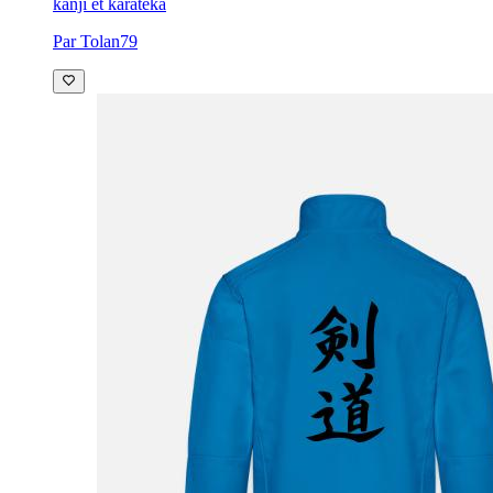
kanji et karatéka
Par Tolan79