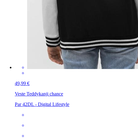
49,99 €
Veste Teddy
kanji chance
Par 42DL - Digital Lifestyle