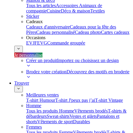
Maison & déco
Tous les articles
Accessoires Animaux de
compagnie
Cuisine
Déco & maison
Textiles
Sticker
Cadeaux
Cadeaux d'anniversaire
Cadeaux pour la fête des
Pères
Cadeau personnalisé
Cadeau photo
Cartes cadeaux
Occasions
EVJF
EVG
Commande groupée
Je personnalise
Créer un produit
Importez ou choisissez un design
Brodez votre création
Découvrez des motifs en broderie
Trouver
Meilleures ventes
T-shirt Humour
T-shirt J'peux pas j’ai
T-shirt Vintage
Homme
Tous les produits Homme
Vêtements brodés
T-shirts &
débardeurs
Sweat-shirts
Vestes et gilets
Pantalons et
shorts
Vêtements de sport
Durables
Femmes
Tous les produits Femme
Vêtements brodés
T-shirts &