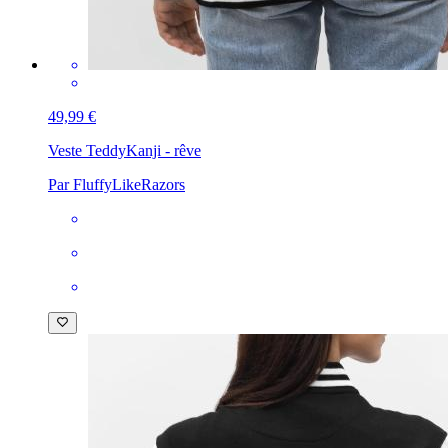
49,99 €
Veste Teddy
Kanji - rêve
Par FluffyLikeRazors