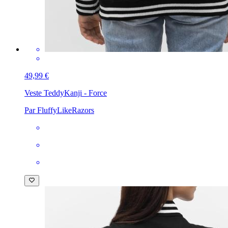
49,99 €
Veste Teddy
Kanji - Force
Par FluffyLikeRazors