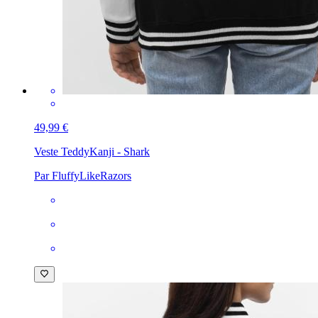
49,99 €
Veste Teddy
Kanji - Shark
Par FluffyLikeRazors