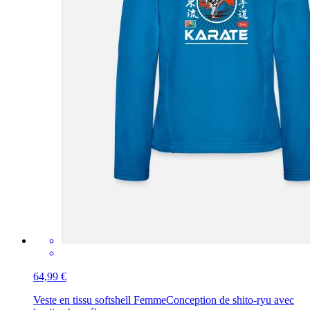
64,99 €
Veste en tissu softshell Femme
Conception de shito-ryu avec