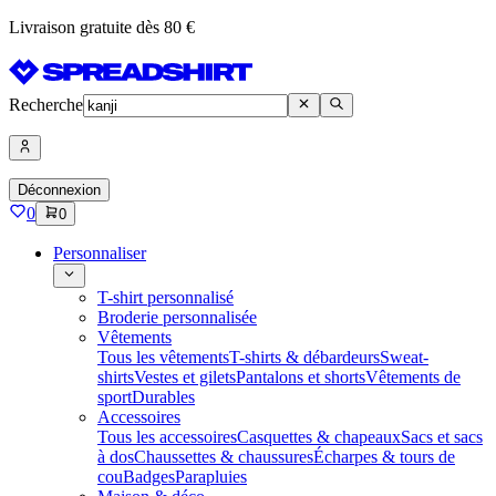
Livraison gratuite dès 80 €
Recherche
Déconnexion
0
0
Personnaliser
T-shirt personnalisé
Broderie personnalisée
Vêtements
Tous les vêtements
T-shirts & débardeurs
Sweat-
shirts
Vestes et gilets
Pantalons et shorts
Vêtements de
sport
Durables
Accessoires
Tous les accessoires
Casquettes & chapeaux
Sacs et sacs
à dos
Chaussettes & chaussures
Écharpes & tours de
cou
Badges
Parapluies