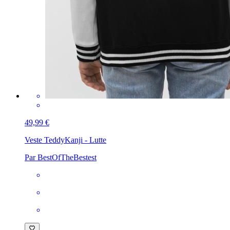
49,99 €
Veste Teddy
Kanji - Lutte
Par BestOfTheBestest