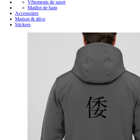
Vêtements de sport
Maillot de bain
Accessoires
Maison & déco
Stickers