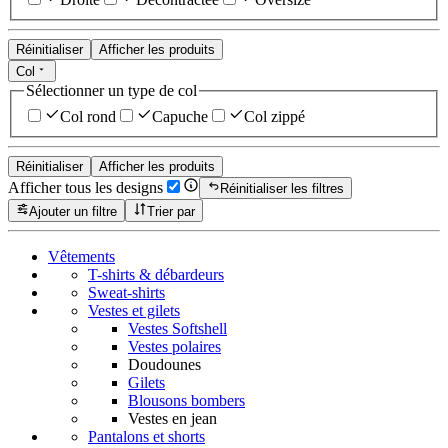
Réinitialiser
Afficher les produits
Col
Sélectionner un type de col
Col rond
Capuche
Col zippé
Réinitialiser
Afficher les produits
Afficher tous les designs
Réinitialiser les filtres
Ajouter un filtre
Trier par
Vêtements
T-shirts & débardeurs
Sweat-shirts
Vestes et gilets
Vestes Softshell
Vestes polaires
Doudounes
Gilets
Blousons bombers
Vestes en jean
Pantalons et shorts