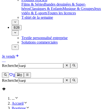
Films & Séries
Bandes dessinées & Super-
héros
Classiques & Enfants
Musique & Groupes
Jeux
vidéo & E-sports
Toutes les licences
T-shirt de la semaine
B2B
Textile personnalisé entreprise
Solutions commerciales
Je vends
Recherche
0
0
Recherche
...
Accueil
Boutique