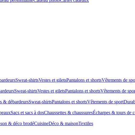
deau personnalisé
Cadeau photo
Cartes cadeaux
bardeurs
Sweat-shirts
Vestes et gilets
Pantalons et shorts
Vêtements de spo
bardeurs
Sweat-shirts
Vestes et gilets
Pantalons et shorts
Vêtements de spor
ts & débardeurs
Sweat-shirts
Pantalons et shorts
Vêtements de sport
Durab
peaux
Sacs et sacs à dos
Chaussettes & chaussures
Écharpes & tours de 
son & déco brodé
Cuisine
Déco & maison
Textiles