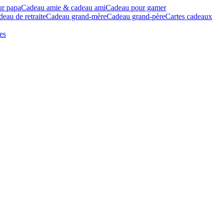
ur papa
Cadeau amie & cadeau ami
Cadeau pour gamer
eau de retraite
Cadeau grand-mère
Cadeau grand-père
Cartes cadeaux
es