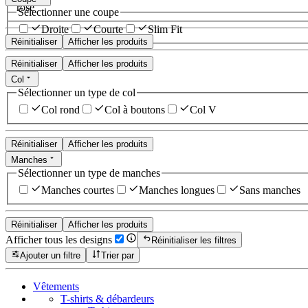
rose
Sélectionner une coupe
Droite
Courte
Slim Fit
Réinitialiser
Afficher les produits
Réinitialiser
Afficher les produits
Col
Sélectionner un type de col
Col rond
Col à boutons
Col V
Réinitialiser
Afficher les produits
Manches
Sélectionner un type de manches
Manches courtes
Manches longues
Sans manches
Réinitialiser
Afficher les produits
Afficher tous les designs
Réinitialiser les filtres
Ajouter un filtre
Trier par
Vêtements
T-shirts & débardeurs