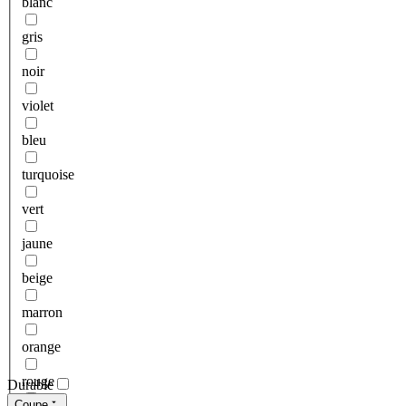
blanc
gris
noir
violet
bleu
turquoise
vert
jaune
beige
marron
orange
rouge
Durable
Coupe