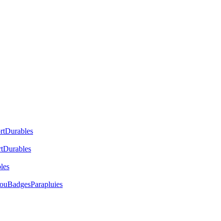
rt
Durables
t
Durables
les
cou
Badges
Parapluies