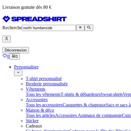
Livraison gratuite dès 80 €
Recherche
Déconnexion
0
0
Personnaliser
T-shirt personnalisé
Broderie personnalisée
Vêtements
Tous les vêtements
T-shirts & débardeurs
Sweat-shirts
Vest
Accessoires
Tous les accessoires
Casquettes & chapeaux
Sacs et sacs 
Maison & déco
Tous les articles
Accessoires Animaux de compagnie
Cuis
Sticker
Cadeaux