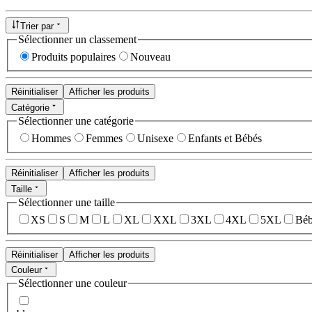
Trier par
Sélectionner un classement
Produits populaires
Nouveau
Réinitialiser
Afficher les produits
Catégorie
Sélectionner une catégorie
Hommes
Femmes
Unisexe
Enfants et Bébés
Réinitialiser
Afficher les produits
Taille
Sélectionner une taille
XS
S
M
L
XL
XXL
3XL
4XL
5XL
Béb
Réinitialiser
Afficher les produits
Couleur
Sélectionner une couleur