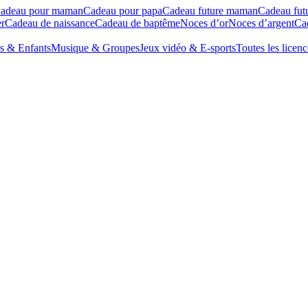
adeau pour maman
Cadeau pour papa
Cadeau future maman
Cadeau fut
r
Cadeau de naissance
Cadeau de baptême
Noces d’or
Noces d’argent
Cad
s & Enfants
Musique & Groupes
Jeux vidéo & E-sports
Toutes les licenc