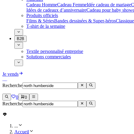
Cadeau Homme
Cadeau Femme
Idée cadeau de mariage​
C
Idées de cadeaux d’anniversaire
Cadeau pour baby showe
Produits officiels
Films & Séries
Bandes dessinées & Super-héros
Classique
T-shirt de la semaine
B2B
Textile personnalisé entreprise
Solutions commerciales
Je vends
Recherche
0
0
Recherche
...
Accueil