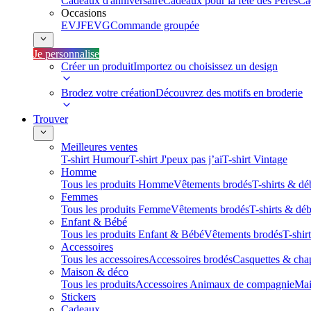
Cadeaux d'anniversaire
Cadeaux pour la fête des Pères
Ca
Occasions
EVJF
EVG
Commande groupée
Je personnalise
Créer un produit
Importez ou choisissez un design
Brodez votre création
Découvrez des motifs en broderie
Trouver
Meilleures ventes
T-shirt Humour
T-shirt J'peux pas j’ai
T-shirt Vintage
Homme
Tous les produits Homme
Vêtements brodés
T-shirts & dé
Femmes
Tous les produits Femme
Vêtements brodés
T-shirts & dé
Enfant & Bébé
Tous les produits Enfant & Bébé
Vêtements brodés
T-shir
Accessoires
Tous les accessoires
Accessoires brodés
Casquettes & cha
Maison & déco
Tous les produits
Accessoires Animaux de compagnie
Mai
Stickers
Cadeaux