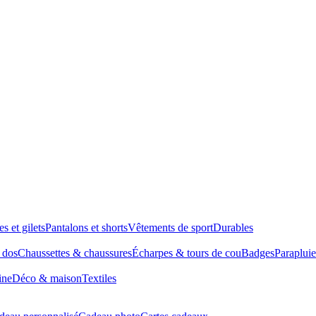
es et gilets
Pantalons et shorts
Vêtements de sport
Durables
à dos
Chaussettes & chaussures
Écharpes & tours de cou
Badges
Parapluie
ine
Déco & maison
Textiles