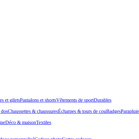
es et gilets
Pantalons et shorts
Vêtements de sport
Durables
à dos
Chaussettes & chaussures
Écharpes & tours de cou
Badges
Parapluie
ine
Déco & maison
Textiles