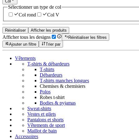
Col
Sélectionner un type de col
Col rond
Col V
Réinitialiser
Afficher les produits
Afficher tous les designs
Réinitialiser les filtres
Ajouter un filtre
Trier par
Vêtements
T-shirts & débardeurs
T-shirts
Débardeurs
T-shirts manches longues
Chemises & chemisiers
Polos
Robes t-shirt
Bodies & pyjamas
Sweat-shirts
Vestes et gilets
Pantalons et shorts
Vêtements de sport
Maillot de bain
Accessoires