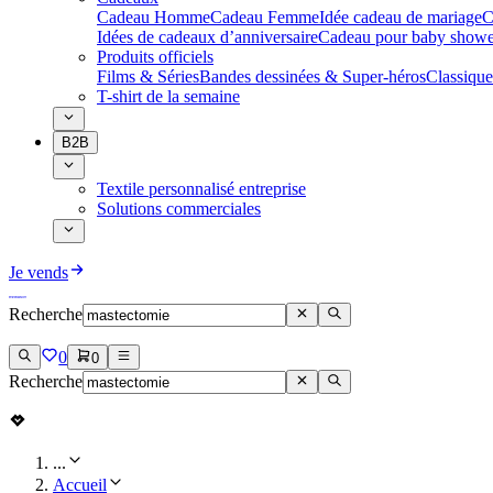
Cadeau Homme
Cadeau Femme
Idée cadeau de mariage​
C
Idées de cadeaux d’anniversaire
Cadeau pour baby showe
Produits officiels
Films & Séries
Bandes dessinées & Super-héros
Classique
T-shirt de la semaine
B2B
Textile personnalisé entreprise
Solutions commerciales
Je vends
Recherche
0
0
Recherche
...
Accueil