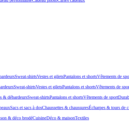
deau personnalisé
Cadeau photo
Cartes cadeaux
bardeurs
Sweat-shirts
Vestes et gilets
Pantalons et shorts
Vêtements de spo
bardeurs
Sweat-shirts
Vestes et gilets
Pantalons et shorts
Vêtements de spor
ts & débardeurs
Sweat-shirts
Pantalons et shorts
Vêtements de sport
Durab
peaux
Sacs et sacs à dos
Chaussettes & chaussures
Écharpes & tours de 
son & déco brodé
Cuisine
Déco & maison
Textiles