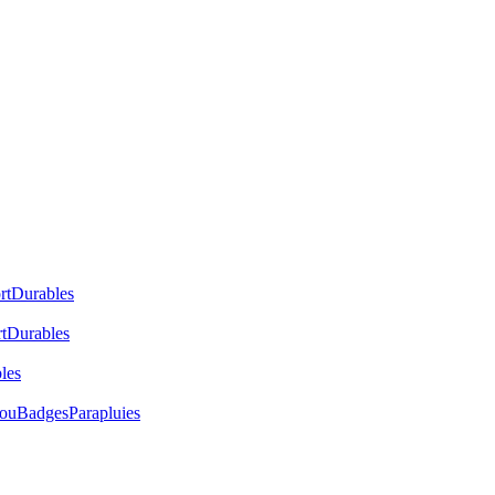
rt
Durables
t
Durables
les
cou
Badges
Parapluies