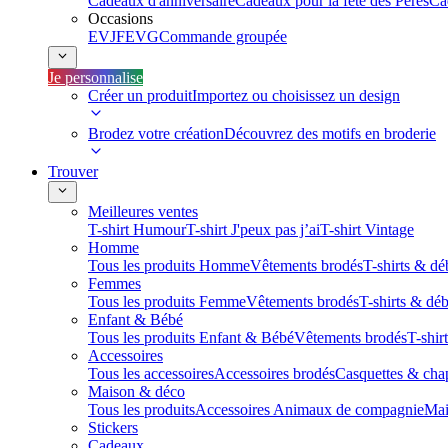
Cadeaux d'anniversaire
Cadeaux pour la fête des Pères
Ca
Occasions
EVJF
EVG
Commande groupée
Je personnalise
Créer un produit
Importez ou choisissez un design
Brodez votre création
Découvrez des motifs en broderie
Trouver
Meilleures ventes
T-shirt Humour
T-shirt J'peux pas j’ai
T-shirt Vintage
Homme
Tous les produits Homme
Vêtements brodés
T-shirts & dé
Femmes
Tous les produits Femme
Vêtements brodés
T-shirts & dé
Enfant & Bébé
Tous les produits Enfant & Bébé
Vêtements brodés
T-shir
Accessoires
Tous les accessoires
Accessoires brodés
Casquettes & cha
Maison & déco
Tous les produits
Accessoires Animaux de compagnie
Mai
Stickers
Cadeaux