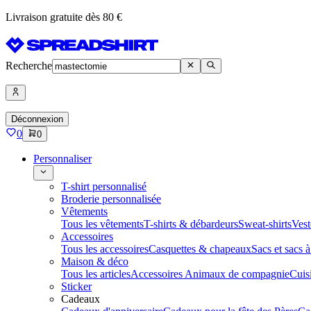
Livraison gratuite dès 80 €
Recherche
Déconnexion
0
0
Personnaliser
T-shirt personnalisé
Broderie personnalisée
Vêtements
Tous les vêtements
T-shirts & débardeurs
Sweat-shirts
Vest
Accessoires
Tous les accessoires
Casquettes & chapeaux
Sacs et sacs 
Maison & déco
Tous les articles
Accessoires Animaux de compagnie
Cuis
Sticker
Cadeaux