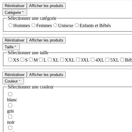
Réinitialiser
Afficher les produits
Catégorie
Sélectionner une catégorie
Hommes
Femmes
Unisexe
Enfants et Bébés
Réinitialiser
Afficher les produits
Taille
Sélectionner une taille
XS
S
M
L
XL
XXL
3XL
4XL
5XL
Béb
Réinitialiser
Afficher les produits
Couleur
Sélectionner une couleur
blanc
gris
noir