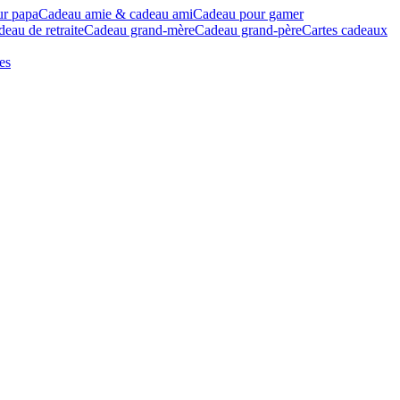
ur papa
Cadeau amie & cadeau ami
Cadeau pour gamer
eau de retraite
Cadeau grand-mère
Cadeau grand-père
Cartes cadeaux
es