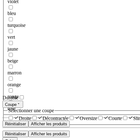
violet
bleu
turquoise
vert
jaune
beige
marron
orange
rouge
Durable
Coupe
rose
Sélectionner une coupe
Droite
Décontractée
Oversize
Courte
Sli
Réinitialiser
Afficher les produits
Réinitialiser
Afficher les produits