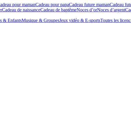
adeau pour maman
Cadeau pour papa
Cadeau future maman
Cadeau fut
r
Cadeau de naissance
Cadeau de baptême
Noces d’or
Noces d’argent
Cad
s & Enfants
Musique & Groupes
Jeux vidéo & E-sports
Toutes les licenc