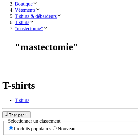
Boutique
Vêtements
T-shirts & débardeurs
T-shirts
"mastectomie"
"
mastectomie
"
T-shirts
T-shirts
Trier par
Sélectionner un classement
Produits populaires
Nouveau